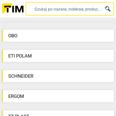
TIM
Szukaj po nazwie, indeksie, producencie, kodzie kreskowym...
SA
-
OBO
wysyłamy
produkty
ETI POLAM
w
SCHNEIDER
24h
ERGOM