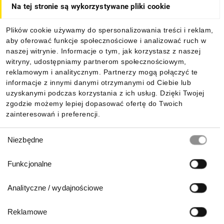
Na tej stronie są wykorzystywane pliki cookie
O firmie
Plików cookie używamy do spersonalizowania treści i reklam,
aby oferować funkcje społecznościowe i analizować ruch w
Dla kupujących
naszej witrynie. Informacje o tym, jak korzystasz z naszej
witryny, udostępniamy partnerom społecznościowym,
reklamowym i analitycznym. Partnerzy mogą połączyć te
Informacje
informacje z innymi danymi otrzymanymi od Ciebie lub
uzyskanymi podczas korzystania z ich usług. Dzięki Twojej
zgodzie możemy lepiej dopasować ofertę do Twoich
zainteresowań i preferencji.
Pobierz naszą aplikację mobilną:
Wybór
Niezbędne
zgody
Funkcjonalne
Analityczne / wydajnościowe
Reklamowe