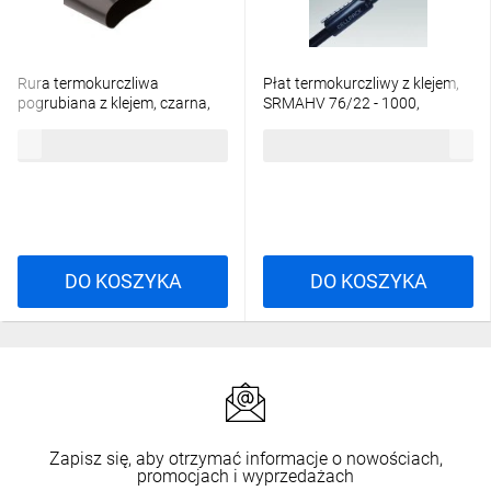
środka przesuwając się do zewnątrz. Płat podgrzać do
momentu ukazania się kleju na jego końcach.
Rura termokurczliwa
Płat termokurczliwy z klejem,
pogrubiana z klejem, czarna,
SRMAHV 76/22 - 1000,
SRH2 75-22 1000mm, 127427
427053
65,61 zł
brutto
198,09 zł
brutto
DO KOSZYKA
DO KOSZYKA
Zapisz się, aby otrzymać informacje o nowościach,
promocjach i wyprzedażach