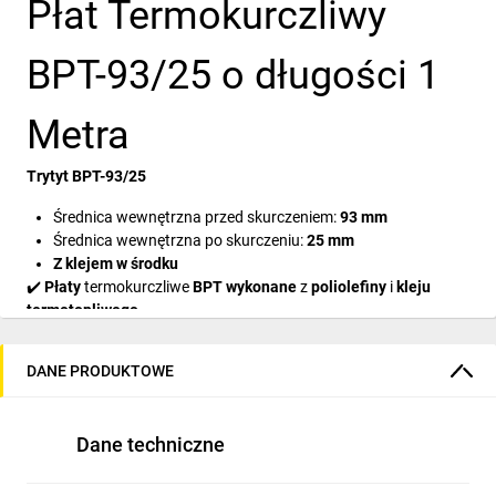
Płat Termokurczliwy
BPT-93/25 o długości 1
Metra
Trytyt BPT-93/25
Średnica wewnętrzna przed skurczeniem:
93 mm
Średnica wewnętrzna po skurczeniu:
25 mm
Z klejem w środku
✔️
Płaty
termokurczliwe
BPT wykonane
z
poliolefiny
i
kleju
termotopliwego
.
✔️
Służą
do
odtwarzania izolacji
kabli
przewodów
, jak również
DANE PRODUKTOWE
do
tworzenia muf tradycyjnych
zarówno w
przemyśle
elektroenergetycznym
, jak i
telekomunikacyjnym
.
✔️
Płaty
termokurczliwe
BPT
oprócz
najwyższej jakości kleju
Dane techniczne
termo topliwego,
posiadają
nakrapianą
farbą termiczną
powierzchnię, która po
osiągnięciu optymalnej
do
obkurczenia