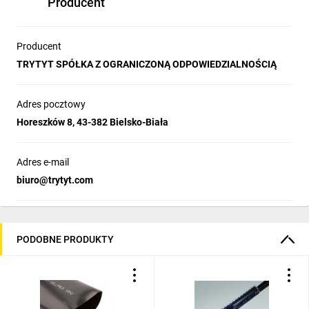
Producent
Po obkurczeniu:
25 mm
Grubość ścianki:
3 mm
Długość:
1 m
Producent
TRYTYT SPÓŁKA Z OGRANICZONĄ ODPOWIEDZIALNOŚCIĄ
Instrukcja:
Adres pocztowy
Zlokalizować miejsce uszkodzenia:
Uszkodzenie powłoki
Horeszków 8, 43-382 Bielsko-Biała
zewnętrznej
Czyszczenie i zmatowienie papierem ściernym:
należy
starannie oczyścić miejsce uszkodzenia, a powłokę
Adres e-mail
zewnętrzną zmatowić przy pomocy papieru ściernego na
biuro@trytyt.com
obszarze, na którym planujemy zamontować płat
termokurczliwy. miejsce, na które będzie założony płat
termokurczliwy podgrzać palnikiem.
Nałożyć płat BPT na kabel:
usunąć folię ochronną z
wewnętrznej części płatu. Płat założyć równomiernie na
PODOBNE PRODUKTY
wcześniej przygotowany obszar kabla. Uszkodzenie
powinno znajdować się pośrodku płatu. Płat termokurczliwy
spiąć szyną dołączoną do zestawu.
Podgrzanie płatu BPT:
obkurczanie płatu rozpocząć od