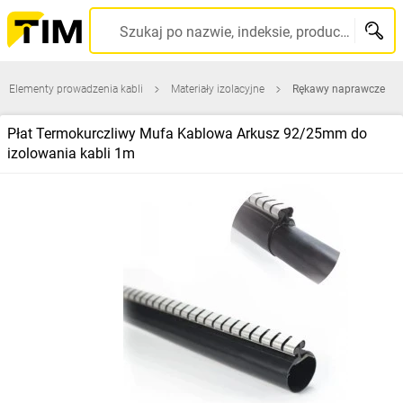
Szukaj po nazwie, indeksie, producencie, kodzie kreskowym...
Elementy prowadzenia kabli
Materiały izolacyjne
Rękawy naprawcze
Płat Termokurczliwy Mufa Kablowa Arkusz 92/25mm do
izolowania kabli 1m