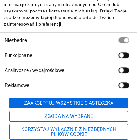
Pobierz naszą aplikację mobilną:
informacje z innymi danymi otrzymanymi od Ciebie lub
uzyskanymi podczas korzystania z ich usług. Dzięki Twojej
zgodzie możemy lepiej dopasować ofertę do Twoich
zainteresowań i preferencji.
Wybór
Niezbędne
zgody
Funkcjonalne
Analityczne / wydajnościowe
Reklamowe
Biuro Obsługi Klienta:
lub
801 500 700
71 37 61 600
Zgłoś
ZAAKCEPTUJ WSZYSTKIE CIASTECZKA
pn.-pt. 8:00-16:00
Formularz kontaktowy
ZGODA NA WYBRANE
KORZYSTAJ WYŁĄCZNIE Z NIEZBĘDNYCH
PLIKÓW COOKIE