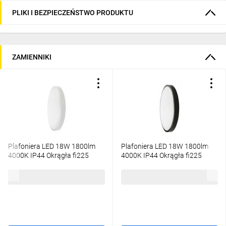
PLIKI I BEZPIECZEŃSTWO PRODUKTU
ZAMIENNIKI
Plafoniera LED 18W 1800lm
Plafoniera LED 18W 1800lm
4000K IP44 Okrągła fi225
4000K IP44 Okrągła fi225
Mleczny Biała Ramka z
Mleczny Czarna Ramka z
mikrofalowym czujnikiem
mikrofalowym czujnikiem
97,72 zł
brutto
70,39 zł
brutto
ruchu 7660
ruchu 7669