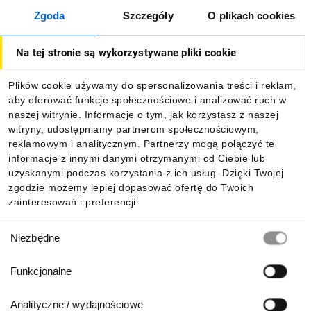
Zgoda
Szczegóły
O plikach cookies
O firmie
Na tej stronie są wykorzystywane pliki cookie
Dla kupujących
Plików cookie używamy do spersonalizowania treści i reklam,
aby oferować funkcje społecznościowe i analizować ruch w
Informacje
naszej witrynie. Informacje o tym, jak korzystasz z naszej
witryny, udostępniamy partnerom społecznościowym,
reklamowym i analitycznym. Partnerzy mogą połączyć te
Pobierz naszą aplikację mobilną:
informacje z innymi danymi otrzymanymi od Ciebie lub
uzyskanymi podczas korzystania z ich usług. Dzięki Twojej
zgodzie możemy lepiej dopasować ofertę do Twoich
zainteresowań i preferencji.
Wybór
Niezbędne
zgody
Funkcjonalne
Analityczne / wydajnościowe