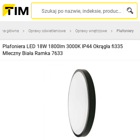
Szukaj po nazwie, indeksie, producencie, kodzie kreskowym...
rona główna
Oprawy oświetleniowe
Oprawy wnętrzowe
Plafoniery
Plafoniera LED 18W 1800lm 3000K IP44 Okrągła fi335
Mleczny Biała Ramka 7633