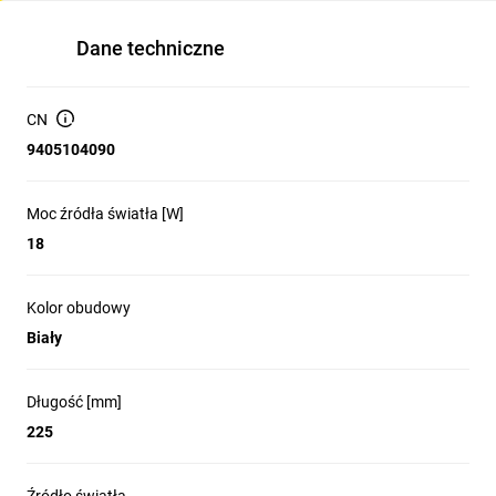
Dane techniczne
CN
9405104090
Moc źródła światła [W]
18
Kolor obudowy
Biały
Długość [mm]
225