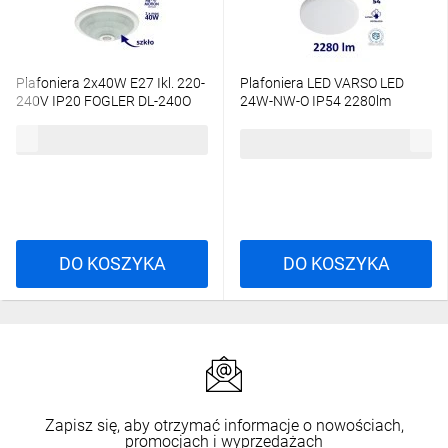
Plafoniera 2x40W E27 Ikl. 220-
Plafoniera LED VARSO LED
240V IP20 FOGLER DL-240O
24W-NW-O IP54 2280lm
okrągła fi30 z czujnikiem ruchu
4000K 26445
54,05 zł
brutto
18120
113,87 zł
brutto
DO KOSZYKA
DO KOSZYKA
Zapisz się, aby otrzymać informacje o nowościach,
promocjach i wyprzedażach