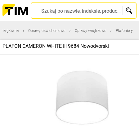
Szukaj po nazwie, indeksie, producencie, kodzie kreskowym...
rona główna
Oprawy oświetleniowe
Oprawy wnętrzowe
Plafoniery
PLAFON CAMERON WHITE III 9684 Nowodvorski