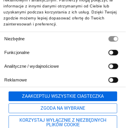
reklamowym i analitycznym. Partnerzy mogą połączyć te
Pobierz naszą aplikację mobilną:
informacje z innymi danymi otrzymanymi od Ciebie lub
uzyskanymi podczas korzystania z ich usług. Dzięki Twojej
zgodzie możemy lepiej dopasować ofertę do Twoich
zainteresowań i preferencji.
Wybór
Niezbędne
zgody
Funkcjonalne
Analityczne / wydajnościowe
Reklamowe
Biuro Obsługi Klienta:
lub
801 500 700
71 37 61 600
Zgłoś
ZAAKCEPTUJ WSZYSTKIE CIASTECZKA
pn.-pt. 8:00-16:00
Formularz kontaktowy
ZGODA NA WYBRANE
KORZYSTAJ WYŁĄCZNIE Z NIEZBĘDNYCH
PLIKÓW COOKIE