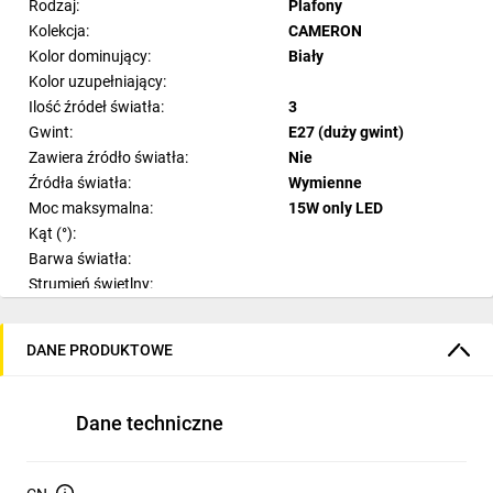
Rodzaj:
Plafony
Kolekcja:
CAMERON
Kolor dominujący:
Biały
Kolor uzupełniający:
Ilość źródeł światła:
3
Gwint:
E27 (duży gwint)
Zawiera źródło światła:
Nie
Źródła światła:
Wymienne
Moc maksymalna:
15W only LED
Kąt (°):
Barwa światła:
Strumień świetlny:
Ilość sekcji świetlnych:
1
Materiał:
Tkanina
DANE PRODUKTOWE
Materiał dodatkowy:
Tworzywo sztuczne
Styl:
Nowoczesny
Pomieszczenie:
Salon
Dane techniczne
Szerokość:
44.5 cm
Wysokość:
30 cm
Modyfikacja wysokości: