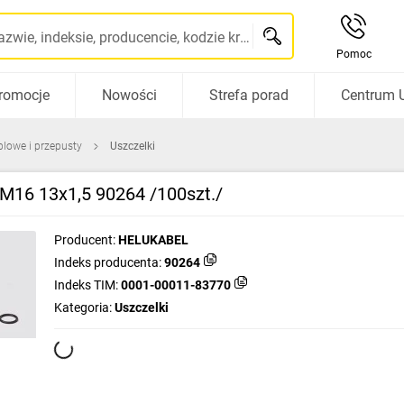
Szukaj po nazwie, indeksie, producencie, kodzie kreskowym...
Pomoc
romocje
Nowości
Strefa porad
Centrum 
blowe i przepusty
Uszczelki
 M16 13x1,5 90264 /100szt./
Producent:
HELUKABEL
Indeks producenta:
90264
Indeks TIM:
0001-00011-83770
Kategoria:
Uszczelki