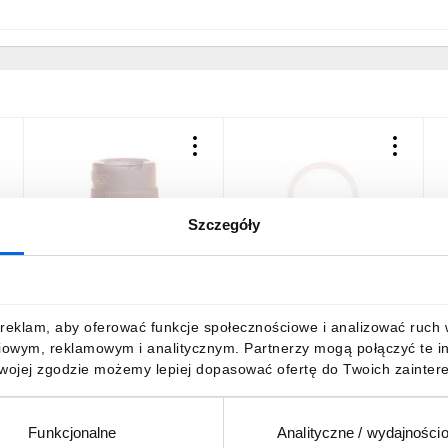
Szczegóły
Wkładka izolująca do
Dławica kablowa
U
dławnic WI 9 E03DK-
SKINDICHT JT LFLON PG
S
08050100201 /50szt./
13,5 53801065 /100 szt./
9
84,26 zł
brutto
175,89 zł
brutto
1
reklam, aby oferować funkcje społecznościowe i analizować ruch w 
iowym, reklamowym i analitycznym. Partnerzy mogą połączyć te i
Twojej zgodzie możemy lepiej dopasować ofertę do Twoich zaintere
Funkcjonalne
Analityczne / wydajności
DO KOSZYKA
DO KOSZYKA