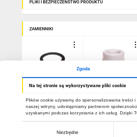
PLIKI I BEZPIECZEŃSTWO PRODUKTU
ZAMIENNIKI
Zgoda
Uszczelka do dławnicy
Wkładka izolująca do
Na tej stronie są wykorzystywane pliki cookie
kablowej M20 UUPE 20M
dławnic WI 13 E03DK-
E03DK-02040100401
08050100401 /50szt./
/100szt./
116,09 zł
brutto
108,86 zł
brutto
Plików cookie używamy do spersonalizowania treści i 
naszej witryny, udostępniamy partnerom społecznośc
uzyskanymi podczas korzystania z ich usług. Dzięki 
Wybór
Niezbędne
zgody
DO KOSZYKA
DO KOSZYKA