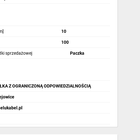
m]
10
100
stki sprzedażowej
Paczka
ŁKA Z OGRANICZONĄ ODPOWIEDZIALNOŚCIĄ
ejowice
elukabel.pl