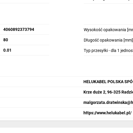
4060892373794
Wysokość opakowania [m
80
Długość opakowania [mm]
0.01
Typ przesyłki - dla 1 jedno
HELUKABEL POLSKA SPÓ
Krze duże 2, 96-325 Radzi
malgorzata.dratwinska@h
https://www.helukabel.pl/