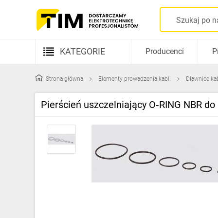
KATEGORIE
Producenci
P
Aparatura elektryczna
Strona główna
Elementy prowadzenia kabli
Dławnice ka
Kable i przewody
Pierścień uszczelniający O‑RING NBR do
Rozdzielnice i obudowy
Elementy prowadzenia kabli
Fotowoltaika
Gniazda i łączniki
Źródła światła
Oprawy oświetleniowe