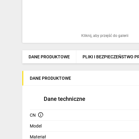
Ochrona odgromowa
Pompy ciepła
Osprzęt łączeniowy
Kliknij, aby przejść do galerii
Ogrzewanie
Elektronarzędzia i mierniki
DANE PRODUKTOWE
PLIKI I BEZPIECZEŃSTWO 
Domofony i dzwonki
DANE PRODUKTOWE
Alarmy, monitoring, komunikacja
Napędy elektryczne
Dane techniczne
Pneumatyka
CN
Dom i ogród
Model
Klimatyzacja
Materiał