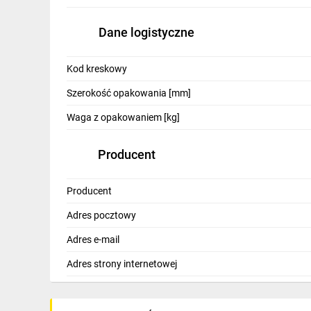
IT, GSM
Dane logistyczne
Odzież ochronna i BHP
Inne
Kod kreskowy
Budowa i Remont
Szerokość opakowania [mm]
Waga z opakowaniem [kg]
Elektronika
Smart home
Producent
Elektromobilność
Producent
Telewizja naziemna i satelitarna
Adres pocztowy
Wentylacja i rekuperacja
Adres e-mail
Adres strony internetowej