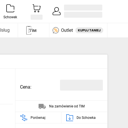
Zaloguj się / Załóż konto
i odkryj
Schowek
Usług
Cena:
Na zamówienie od TIM
Porównaj
Do Schowka