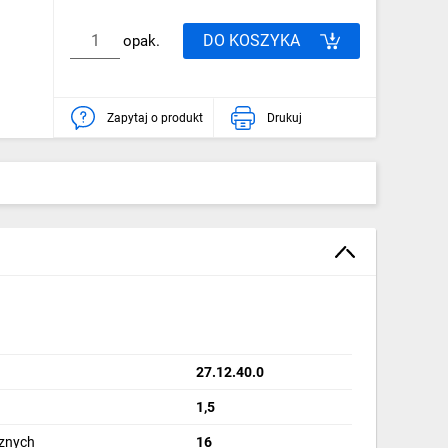
DO KOSZYKA
opak.
Zapytaj o produkt
Drukuj
27.12.40.0
1,5
znych
16