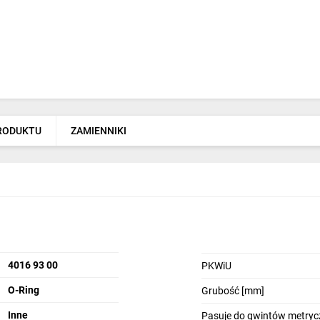
PRODUKTU
ZAMIENNIKI
4016 93 00
PKWiU
O-Ring
Grubość [mm]
Inne
Pasuje do gwintów metryc