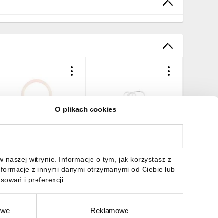
O plikach cookies
szczelka pierścieniowa
Pierścień uszczelniający
KINDICHT JT OLFLON PG
SKINDICHT JT PTFE PG 11
 53801045 /100 szt./
18,6/22,5 53801055
/100szt./
26,69 zł
brutto
132,84 zł
brutto
naszej witrynie. Informacje o tym, jak korzystasz z
nformacje z innymi danymi otrzymanymi od Ciebie lub
sowań i preferencji.
owe
Reklamowe
DO KOSZYKA
DO KOSZYKA