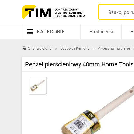
KATEGORIE
Producenci
P
Aparatura elektryczna
Strona główna
Budowa i Remont
Akcesoria malarskie
Kable i przewody
Pędzel pierścieniowy 40mm Home Tool
Rozdzielnice i obudowy
Elementy prowadzenia kabli
Fotowoltaika
Gniazda i łączniki
Źródła światła
Oprawy oświetleniowe