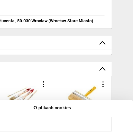
ducenta , 50-030 Wrocław (Wrocław-Stare Miasto)
O plikach cookies
estaw pędzli, 4 szt.
Pędzel ławkowiec
Pędzel ł
plastikowy 14x4 cm do
plastiko
farb emulsyjnych