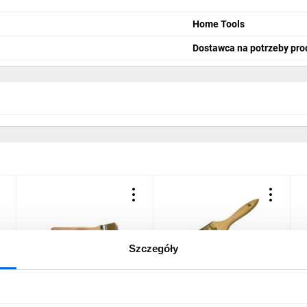
Home Tools
Dostawca na potrzeby pro
Szczegóły
Pędzel kaloryferowy 50mm
Pędzel angielski 36mm
Z
Home Tools MN-71-514
Home Tools MN-71-503