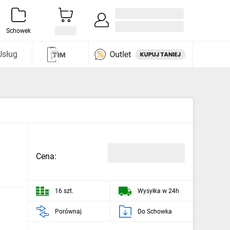
Zaloguj się / Załóż konto
i odkryj
Schowek
Usług
Cena:
16 szt.
Wysyłka w 24h
Porównaj
Do Schowka