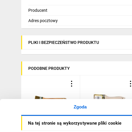
Producent
Adres pocztowy
PLIKI I BEZPIECZEŃSTWO PRODUKTU
PODOBNE PRODUKTY
Zgoda
Pędzel kaloryferowy 36mm
Pędzel angielski 50mm
Na tej stronie są wykorzystywane pliki cookie
Home Tools MN-71-513
Home Tools MN-71-504