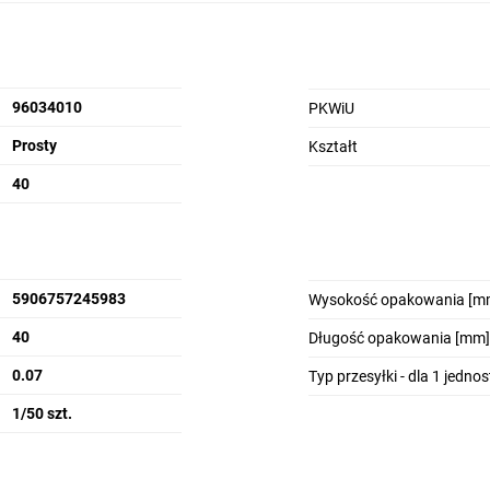
96034010
PKWiU
Prosty
Kształt
40
5906757245983
Wysokość opakowania [m
40
Długość opakowania [mm]
0.07
Typ przesyłki - dla 1 jedno
1/50 szt.