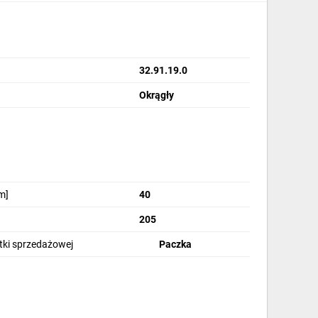
32.91.19.0
Okrągły
m]
40
205
stki sprzedażowej
Paczka