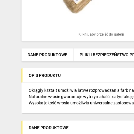
Ochrona odgromowa
Pompy ciepła
Osprzęt łączeniowy
Kliknij, aby przejść do galerii
Ogrzewanie
Elektronarzędzia i mierniki
DANE PRODUKTOWE
PLIKI I BEZPIECZEŃSTWO 
Domofony i dzwonki
OPIS PRODUKTU
Alarmy, monitoring, komunikacja
Napędy elektryczne
Okrągły kształt umożliwia łatwe rozprowadzania farb n
Naturalne włosie gwarantuje wytrzymałość i satysfakcję
Pneumatyka
Wysoka jakość włosia umożliwia uniwersalne zastosowan
Dom i ogród
Klimatyzacja
DANE PRODUKTOWE