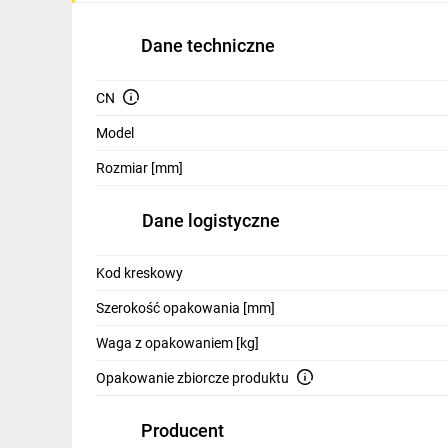
IT, GSM
Dane techniczne
Odzież ochronna i BHP
Inne
CN
Model
Budowa i Remont
Rozmiar [mm]
Elektronika
Smart home
Dane logistyczne
Elektromobilność
Kod kreskowy
Energetyka wiatrowa
Szerokość opakowania [mm]
Telewizja naziemna i satelitarna
Waga z opakowaniem [kg]
Wentylacja i rekuperacja
Opakowanie zbiorcze produktu
Producent