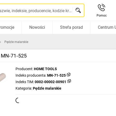
Szukaj po nazwie, indeksie, producencie, kodzie kreskowym...
Pomoc
romocje
Nowości
Strefa porad
Centrum 
Pędzle malarskie
s MN‑71‑525
Producent:
HOME TOOLS
Indeks producenta:
MN-71-525
Indeks TIM:
0002-00002-00901
Kategoria:
Pędzle malarskie