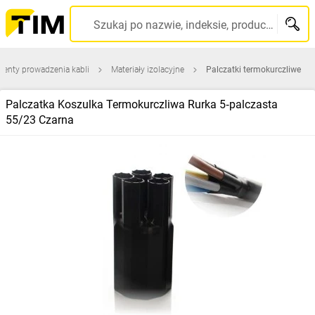
Szukaj po nazwie, indeksie, producencie, kodzie kreskowym...
menty prowadzenia kabli
Materiały izolacyjne
Palczatki termokurczliwe
Palczatka Koszulka Termokurczliwa Rurka 5‑palczasta
55/23 Czarna