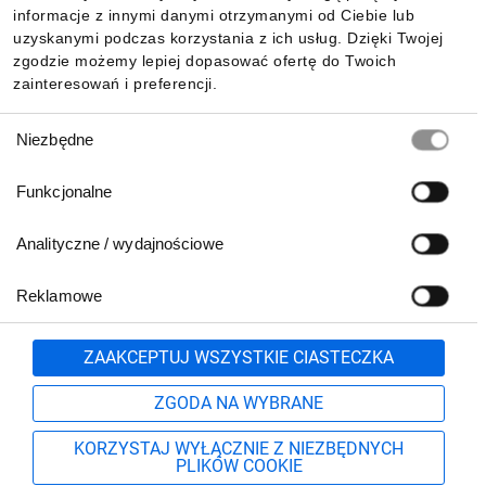
Pobierz naszą aplikację mobilną:
informacje z innymi danymi otrzymanymi od Ciebie lub
uzyskanymi podczas korzystania z ich usług. Dzięki Twojej
zgodzie możemy lepiej dopasować ofertę do Twoich
zainteresowań i preferencji.
Wybór
Niezbędne
zgody
Funkcjonalne
Analityczne / wydajnościowe
Reklamowe
Biuro Obsługi Klienta:
lub
801 500 700
71 37 61 600
Zgłoś
ZAAKCEPTUJ WSZYSTKIE CIASTECZKA
pn.-pt. 8:00-16:00
Formularz kontaktowy
ZGODA NA WYBRANE
KORZYSTAJ WYŁĄCZNIE Z NIEZBĘDNYCH
PLIKÓW COOKIE