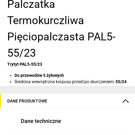
Palczatka
Termokurczliwa
Pięciopalczasta PAL5-
55/23
Trytyt PAL5-55/23
Do przewodów 5 żyłowych
Średnica wewnętrzna korpusu przed/po skurczeniem:
55/24
mm
Średnica wewnętrzna palca przed/po skurczeniu:
18/5,5 mm
Z klejem
Termotopliwym
DANE PRODUKTOWE
✔️
Palczatki
termokurczliwe PAL
pięciopalczaste wykonane
są z
sieciowanej poliolefiny
.
Dane techniczne
✔️
Materiał
ten
charakteryzuje
się
dobrą odpornością
na
działanie
czynników atmosferycznych
, jak również
promieni UV
,