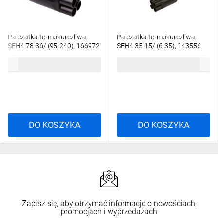
Palczatka termokurczliwa,
Palczatka termokurczliwa,
SEH4 78-36/ (95-240), 166972
SEH4 35-15/ (6-35), 143556
43,28 zł
brutto
15,35 zł
brutto
DO KOSZYKA
DO KOSZYKA
Zapisz się, aby otrzymać informacje o nowościach,
promocjach i wyprzedażach