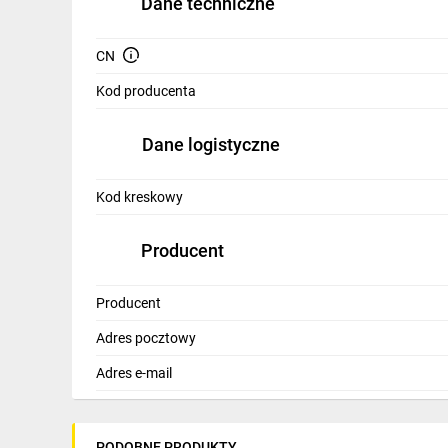
Dane techniczne
IT, GSM
Odzież ochronna i BHP
CN
Kod producenta
Inne
Budowa i Remont
Dane logistyczne
Elektronika
Kod kreskowy
Smart home
Producent
Elektromobilność
Telewizja naziemna i satelitarna
Producent
Wentylacja i rekuperacja
Adres pocztowy
Adres e-mail
PODOBNE PRODUKTY