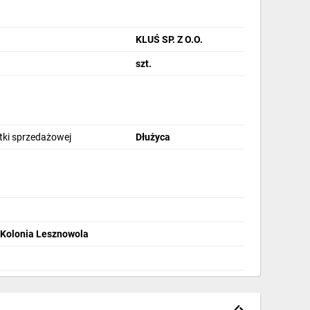
KLUŚ SP. Z O.O.
szt.
stki sprzedażowej
Dłużyca
6 Kolonia Lesznowola