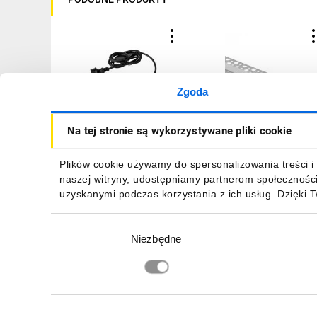
Zgoda
Przewód przyłączeniowy z
Profil GP02 podtynkowy
Na tej stronie są wykorzystywane pliki cookie
wtyczką do węży
anodowany +klosz
świetlnych GIVRO - PR SET
mleczny 2m
150 cm IP44/65 max
26,88 zł
brutto
20,84 zł
brutto
Plików cookie używamy do spersonalizowania treści i 
125W do systemu Kanlux
naszej witryny, udostępniamy partnerom społecznośc
GIVRO LED 38590
uzyskanymi podczas korzystania z ich usług. Dzięki 
Wybór
Niezbędne
zgody
DO KOSZYKA
DO KOSZYKA