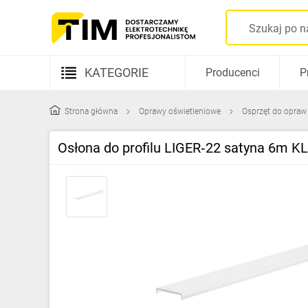
KATEGORIE
Producenci
P
Aparatura elektryczna
Strona główna
Oprawy oświetleniowe
Osprzęt do opraw
Kable i przewody
Osłona do profilu LIGER‑22 satyna 6m K
Rozdzielnice i obudowy
Elementy prowadzenia kabli
Fotowoltaika
Gniazda i łączniki
Źródła światła
Oprawy oświetleniowe