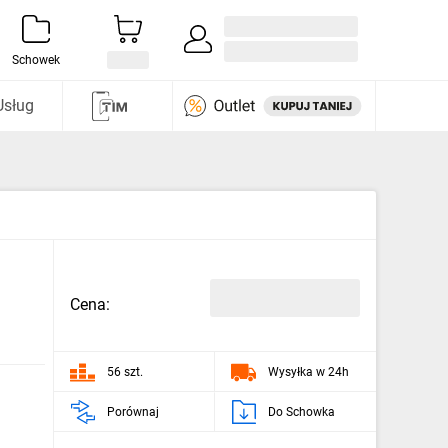
Zaloguj się / Załóż konto
i odkryj
Schowek
Usług
Cena:
56 szt.
Wysyłka w 24h
Porównaj
Do Schowka