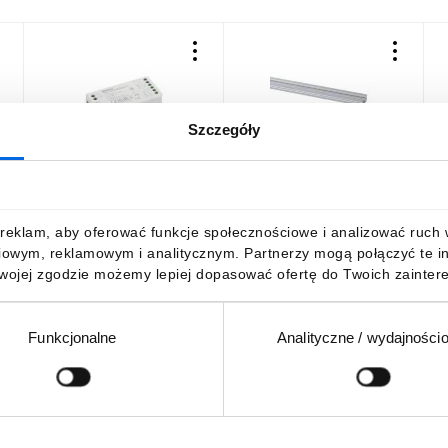
Szczegóły
Kontroler do liniowych
Profil do liniowych
K
modułów LED CTRL
modułów LED PROFILO B
m
12/24V MONO/CCT 22147
19161 (10 szt.)
1
55,68 zł
brutto
109,46 zł
brutto
5
reklam, aby oferować funkcje społecznościowe i analizować ruch w 
iowym, reklamowym i analitycznym. Partnerzy mogą połączyć te i
Twojej zgodzie możemy lepiej dopasować ofertę do Twoich zaintere
Funkcjonalne
Analityczne / wydajności
DO KOSZYKA
DO KOSZYKA
Podaj adres e-mail