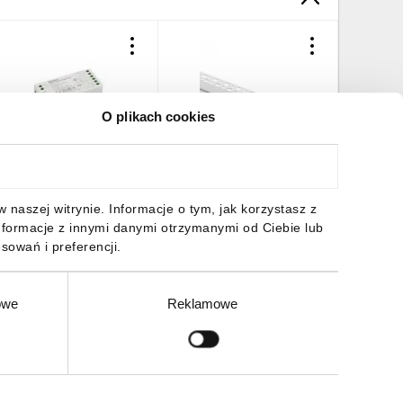
O plikach cookies
ontroler do liniowych
Profil GP02 podtynkowy
Profil N
odułów LED CTRL
biały +klosz mleczny 2m
anodowa
2/24V RGBW CCT 22148
mleczny
5,68 zł
brutto
20,84 zł
brutto
11,59 z
naszej witrynie. Informacje o tym, jak korzystasz z
nformacje z innymi danymi otrzymanymi od Ciebie lub
sowań i preferencji.
owe
Reklamowe
DO KOSZYKA
DO KOSZYKA
DO
Zgłoś