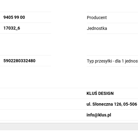
9405 99 00
Producent
17032_6
Jednostka
5902280332480
Typ przesyłki - dla 1 jedno
KLUŚ DESIGN
ul. Słoneczna 126, 05-50
info@klus.pl