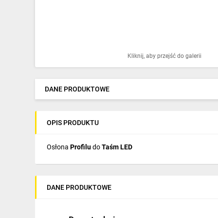
Ochrona odgromowa
Pompy ciepła
Osprzęt łączeniowy
Kliknij, aby przejść do galerii
Ogrzewanie
Elektronarzędzia i mierniki
DANE PRODUKTOWE
Domofony i dzwonki
OPIS PRODUKTU
Alarmy, monitoring, komunikacja
Napędy elektryczne
Osłona
Profilu
do
Taśm LED
Pneumatyka
Dom i ogród
DANE PRODUKTOWE
Klimatyzacja