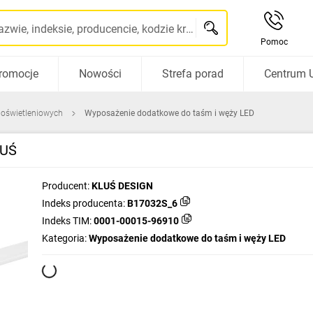
Szukaj po nazwie, indeksie, producencie, kodzie kreskowym...
Pomoc
romocje
Nowości
Strefa porad
Centrum 
 oświetleniowych
Wyposażenie dodatkowe do taśm i węży LED
LUŚ
Producent:
KLUŚ DESIGN
Indeks producenta:
B17032S_6
Indeks TIM:
0001-00015-96910
Kategoria:
Wyposażenie dodatkowe do taśm i węży LED