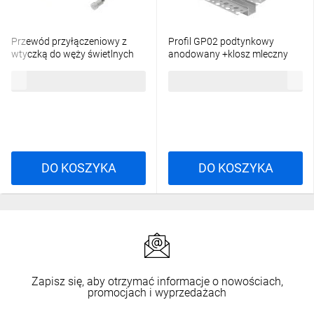
Przewód przyłączeniowy z
Profil GP02 podtynkowy
wtyczką do węży świetlnych
anodowany +klosz mleczny
GIVRO - PR SET 150 cm
2m
26,88 zł
brutto
20,84 zł
brutto
IP44/65 max 125W do
systemu Kanlux GIVRO LED
38590
DO KOSZYKA
DO KOSZYKA
Zapisz się, aby otrzymać informacje o nowościach,
promocjach i wyprzedażach