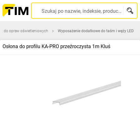
Szukaj po nazwie, indeksie, producencie, kodzie kreskowym...
ęt do opraw oświetleniowych
Wyposażenie dodatkowe do taśm i węży LED
Osłona do profilu KA‑PRO przeźroczysta 1m Kluś