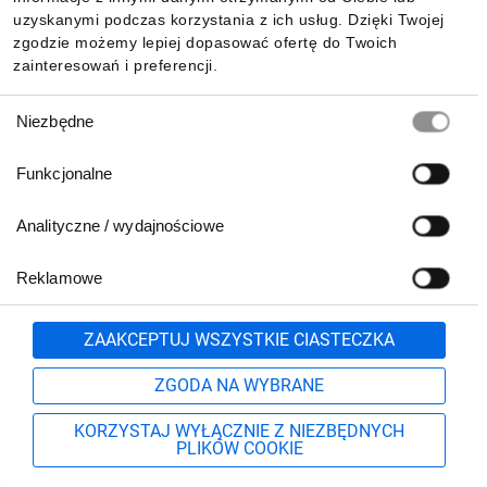
uzyskanymi podczas korzystania z ich usług. Dzięki Twojej
zgodzie możemy lepiej dopasować ofertę do Twoich
zainteresowań i preferencji.
Wybór
Niezbędne
zgody
Funkcjonalne
Analityczne / wydajnościowe
Reklamowe
Biuro Obsługi Klienta:
lub
801 500 700
71 37 61 600
Zgłoś
ZAAKCEPTUJ WSZYSTKIE CIASTECZKA
pn.-pt. 8:00-16:00
Formularz kontaktowy
ZGODA NA WYBRANE
KORZYSTAJ WYŁĄCZNIE Z NIEZBĘDNYCH
PLIKÓW COOKIE
Szukaj
Moje konto
Start
Więcej