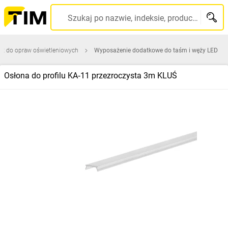
Szukaj po nazwie, indeksie, producencie, kodzie kreskowym...
ęt do opraw oświetleniowych
Wyposażenie dodatkowe do taśm i węży LED
Osłona do profilu KA‑11 przezroczysta 3m KLUŚ