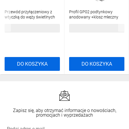
Przewód przyłączeniowy z
Profil GP02 podtynkowy
wtyczką do węży świetlnych
anodowany +klosz mleczny
GIVRO - PR SET 150 cm
2m
26,88 zł
brutto
20,84 zł
brutto
IP44/65 max 125W do
systemu Kanlux GIVRO LED
38590
DO KOSZYKA
DO KOSZYKA
Zapisz się, aby otrzymać informacje o nowościach,
promocjach i wyprzedażach
Podaj adres e-mail