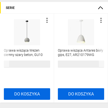
SERIE
Oprawa wisząca Wezen
Oprawa wisząca Antares biały
ciemny szary beton, GU10
gips, E27, AR210179WG
AR210080GC
83,47 zł
brutto
105,02 zł
brutto
DO KOSZYKA
DO KOSZYKA