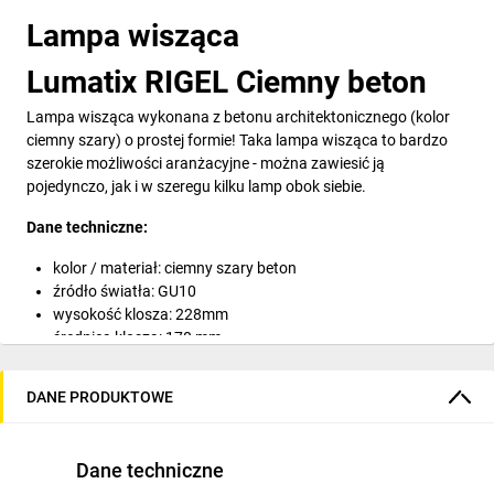
Lampa wisząca
Lumatix RIGEL Ciemny beton
Lampa wisząca wykonana z betonu architektonicznego (kolor
ciemny szary) o prostej formie! Taka lampa wisząca to bardzo
szerokie możliwości aranżacyjne - można zawiesić ją
pojedynczo, jak i w szeregu kilku lamp obok siebie.
Dane techniczne:
kolor / materiał: ciemny szary beton
źródło światła: GU10
wysokość klosza: 228mm
średnica klosza: 170 mm
długość kabla: 1,5 m
CENA NIE OBEJMUJE ŹRÓDŁA ŚWIATŁA.
DANE PRODUKTOWE
Dane techniczne