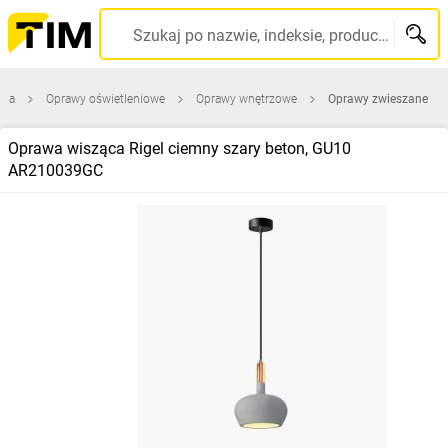
Szukaj po nazwie, indeksie, producencie, kodzie kreskowym...
wna
Oprawy oświetleniowe
Oprawy wnętrzowe
Oprawy zwieszane
Oprawa wisząca Rigel ciemny szary beton, GU10
AR210039GC