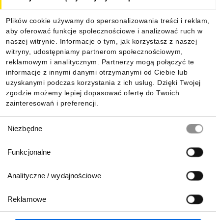
Dla kupujących
Plików cookie używamy do spersonalizowania treści i reklam,
aby oferować funkcje społecznościowe i analizować ruch w
Informacje
naszej witrynie. Informacje o tym, jak korzystasz z naszej
witryny, udostępniamy partnerom społecznościowym,
reklamowym i analitycznym. Partnerzy mogą połączyć te
Pobierz naszą aplikację mobilną:
informacje z innymi danymi otrzymanymi od Ciebie lub
uzyskanymi podczas korzystania z ich usług. Dzięki Twojej
zgodzie możemy lepiej dopasować ofertę do Twoich
zainteresowań i preferencji.
Wybór
Niezbędne
zgody
Funkcjonalne
Analityczne / wydajnościowe
Reklamowe
Biuro Obsługi Klienta:
lub
801 500 700
71 37 61 600