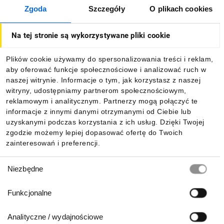
Zgoda
Szczegóły
O plikach cookies
O firmie
Na tej stronie są wykorzystywane pliki cookie
Dla kupujących
Plików cookie używamy do spersonalizowania treści i reklam,
aby oferować funkcje społecznościowe i analizować ruch w
Informacje
naszej witrynie. Informacje o tym, jak korzystasz z naszej
witryny, udostępniamy partnerom społecznościowym,
reklamowym i analitycznym. Partnerzy mogą połączyć te
Pobierz naszą aplikację mobilną:
informacje z innymi danymi otrzymanymi od Ciebie lub
uzyskanymi podczas korzystania z ich usług. Dzięki Twojej
zgodzie możemy lepiej dopasować ofertę do Twoich
zainteresowań i preferencji.
Wybór
Niezbędne
zgody
Funkcjonalne
Analityczne / wydajnościowe