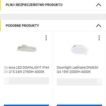
PLIKI I BEZPIECZEŃSTWO PRODUKTU
PODOBNE PRODUKTY
Oprawa LED DOWNLIGHT IP44
Downlight Ledinaire DN065B
DN 215 24W 2760lm 4000K
G4 19W 2000lm 4000K
840 biały 3 LATA GWARANCJI
LED20/840 19W 220-240V
59,10 zł
brutto
4099854561429
D200 RD 5 lat gwar
54,69 zł
brutto