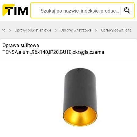
Szukaj po nazwie, indeksie, producencie, kodzie kreskowym...
wna
Oprawy oświetleniowe
Oprawy wnętrzowe
Oprawy downlight
Oprawa sufitowa
TENSA,alum.,96x140,IP20,GU10,okrągła,czarna