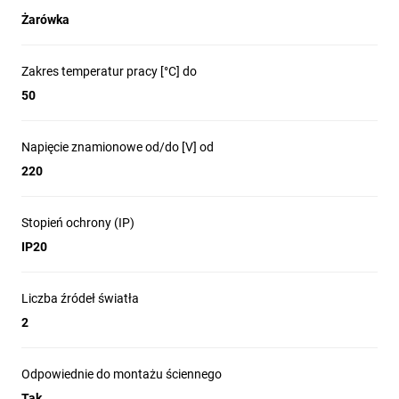
Kolor: czarny
Żarówka
Rodzaj wykończenia: piaskowany
Materiał: stal, aluminium
Wymiary [mm]:
Zakres temperatur pracy [°C] do
50
-podstawa: 260x55x26mm
-klosz: ø55x100mm
Napięcie znamionowe od/do [V] od
-wysokość całkowita: 170mm
-długość całkowita: 260mm
220
DANE TECHNICZNE
Stopień ochrony (IP)
Moc maksymalna [W]: 2x35W
IP20
Napięcie znamionowe [V]: 220-240 V AC
Częstotliwość znamionowa [Hz]: 50-60 Hz
Liczba źródeł światła
IP: IP20
2
Klasa ochronności: I
Zawartość rtęci: nie
Warunki otoczenia [°C]: -20...50°C
Odpowiednie do montażu ściennego
Minimalna odległość od oświetlanego obiektu [m]:
Tak