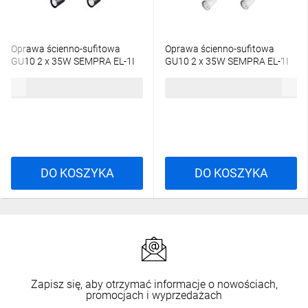
Oprawa ścienno-sufitowa
Oprawa ścienno-sufitowa
GU10 2 x 35W SEMPRA EL-1I
GU10 2 x 35W SEMPRA EL-1I
B-SR czarny 33093
B-SR biały 33092
51,96 zł
brutto
51,96 zł
brutto
DO KOSZYKA
DO KOSZYKA
Zapisz się, aby otrzymać informacje o nowościach,
promocjach i wyprzedażach