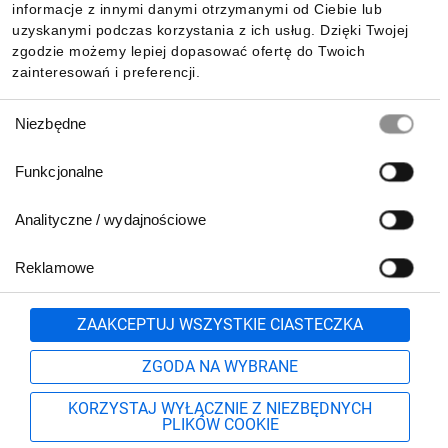
Pobierz naszą aplikację mobilną:
informacje z innymi danymi otrzymanymi od Ciebie lub
uzyskanymi podczas korzystania z ich usług. Dzięki Twojej
zgodzie możemy lepiej dopasować ofertę do Twoich
zainteresowań i preferencji.
Wybór
Niezbędne
zgody
Funkcjonalne
Analityczne / wydajnościowe
Reklamowe
Biuro Obsługi Klienta:
lub
801 500 700
71 37 61 600
Zgłoś
ZAAKCEPTUJ WSZYSTKIE CIASTECZKA
pn.-pt. 8:00-16:00
Formularz kontaktowy
ZGODA NA WYBRANE
KORZYSTAJ WYŁĄCZNIE Z NIEZBĘDNYCH
PLIKÓW COOKIE