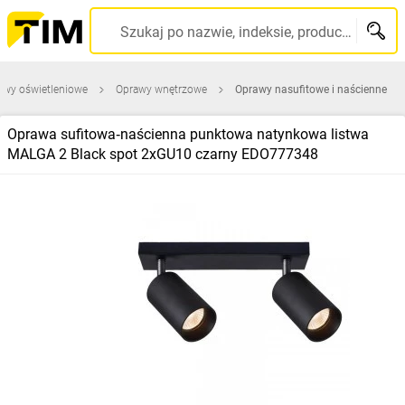
Szukaj po nazwie, indeksie, producencie, kodzie kreskowym...
awy oświetleniowe
Oprawy wnętrzowe
Oprawy nasufitowe i naścienne
Oprawa sufitowa‑naścienna punktowa natynkowa listwa
MALGA 2 Black spot 2xGU10 czarny EDO777348