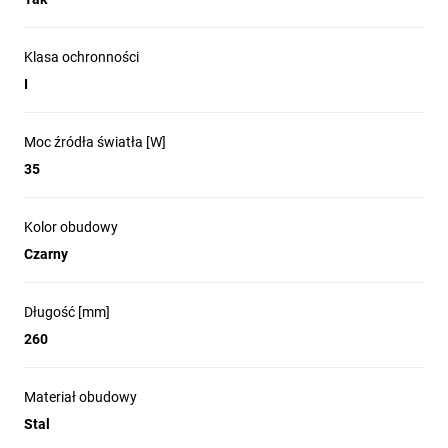
0,5m
Regulowany: tak
Klasa ochronności
Przesłona: -
I
Gniazdo w komplecie: tak
Typ gniazda: GU10
Liczba gniazd: 2
Moc źródła światła [W]
Źródło światła w komplecie: nie
35
Kolor obudowy
Czarny
Długość [mm]
260
Materiał obudowy
Stal