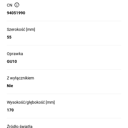
nowoczesna, natynkowa i funkcjonalna lampa
CN
94051990
sufitowa.
Szerokość [mm]
55
Idealna do użytku wewnątrz Pasująca do wielu
Oprawka
GU10
typów aranżacji.
Z wyłącznikiem
Nie
DANE OGÓLNE
Zastosowanie: wewnątrz
Wysokość/głębokość [mm]
Rodzaj montażu: natynkowy
170
Miejsce montażu: sufit/ściana
Rodzaj przyłączenia: kostka śrubowa
Źródło światła