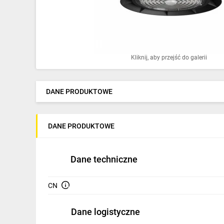
Ochrona odgromowa
Pompy ciepła
Osprzęt łączeniowy
Kliknij, aby przejść do galerii
Ogrzewanie
Elektronarzędzia i mierniki
DANE PRODUKTOWE
Domofony i dzwonki
DANE PRODUKTOWE
Alarmy, monitoring, komunikacja
Napędy elektryczne
Dane techniczne
Pneumatyka
CN
Dom i ogród
Dane logistyczne
Klimatyzacja