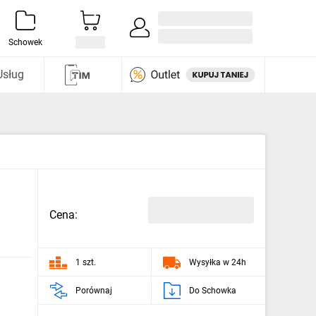
Zaloguj się / Załóż konto
i odkryj
Schowek
Usług
Cena:
1 szt.
Wysyłka w 24h
Porównaj
Do Schowka