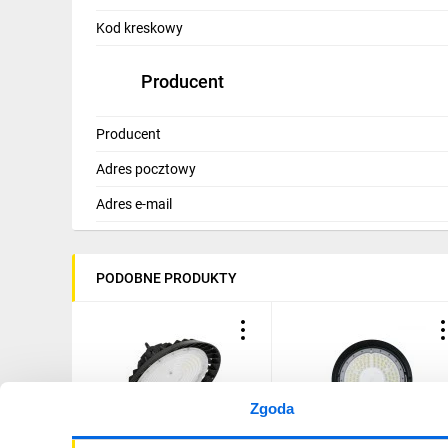
IT, GSM
Kod kreskowy
Odzież ochronna i BHP
Producent
Inne
Producent
Budowa i Remont
Adres pocztowy
Elektronika
Adres e-mail
Smart home
Elektromobilność
PODOBNE PRODUKTY
Telewizja naziemna i satelitarna
Wentylacja i rekuperacja
Zgoda