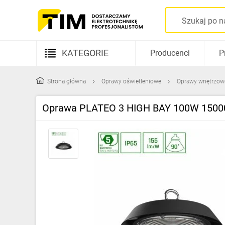
KATEGORIE
Producenci
P
Aparatura elektryczna
Strona główna
Oprawy oświetleniowe
Oprawy wnętrzow
Kable i przewody
Oprawa PLATEO 3 HIGH BAY 100W 15000lm
Rozdzielnice i obudowy
Elementy prowadzenia kabli
Fotowoltaika
Gniazda i łączniki
Źródła światła
Oprawy oświetleniowe