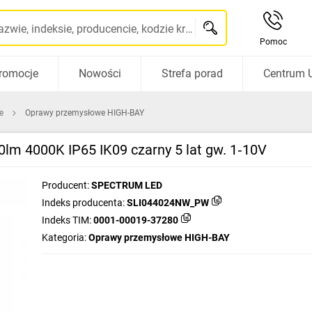
Szukaj po nazwie, indeksie, producencie, kodzie kreskowym...
Pomoc
romocje
Nowości
Strefa porad
Centrum 
e
Oprawy przemysłowe HIGH-BAY
 4000K IP65 IK09 czarny 5 lat gw. 1‑10V
Producent:
SPECTRUM LED
Indeks producenta:
SLI044024NW_PW
Indeks TIM:
0001-00019-37280
Kategoria:
Oprawy przemysłowe HIGH-BAY