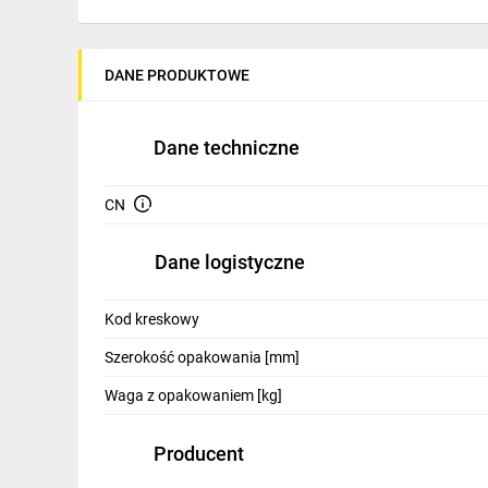
IT, GSM
Odzież ochronna i BHP
DANE PRODUKTOWE
Inne
Dane techniczne
Budowa i Remont
Elektronika
CN
Smart home
Dane logistyczne
Elektromobilność
Kod kreskowy
Energetyka wiatrowa
Szerokość opakowania [mm]
Telewizja naziemna i satelitarna
Waga z opakowaniem [kg]
Wentylacja i rekuperacja
Producent