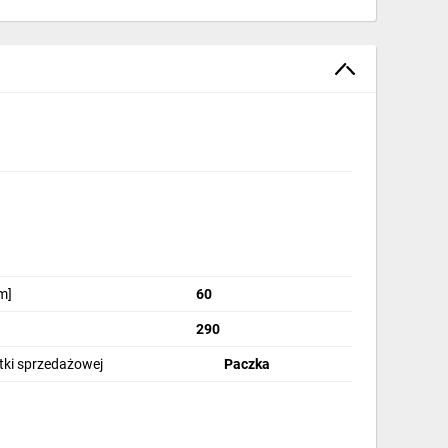
m]
60
290
stki sprzedażowej
Paczka