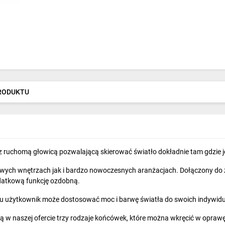
PRODUKTU
ruchomą głowicą pozwalającą skierować światło dokładnie tam gdzie j
ch wnętrzach jak i bardzo nowoczesnych aranżacjach. Dołączony do ze
odatkową funkcję ozdobną.
użytkownik może dostosować moc i barwę światła do swoich indywidua
ą w naszej ofercie trzy rodzaje końcówek, które można wkręcić w oprawę