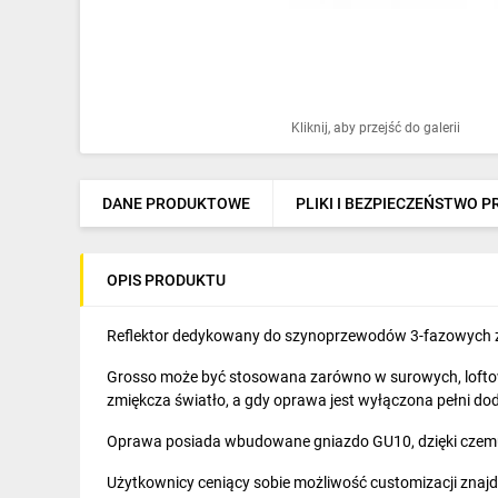
Ochrona odgromowa
Pompy ciepła
Osprzęt łączeniowy
Kliknij, aby przejść do galerii
Ogrzewanie
Elektronarzędzia i mierniki
DANE PRODUKTOWE
PLIKI I BEZPIECZEŃSTWO 
Domofony i dzwonki
OPIS PRODUKTU
Alarmy, monitoring, komunikacja
Napędy elektryczne
Reflektor dedykowany do szynoprzewodów 3-fazowych z 
Grosso może być stosowana zarówno w surowych, loftowy
Pneumatyka
zmiękcza światło, a gdy oprawa jest wyłączona pełni d
Dom i ogród
Oprawa posiada wbudowane gniazdo GU10, dzięki czemu 
Klimatyzacja
Użytkownicy ceniący sobie możliwość customizacji znajd