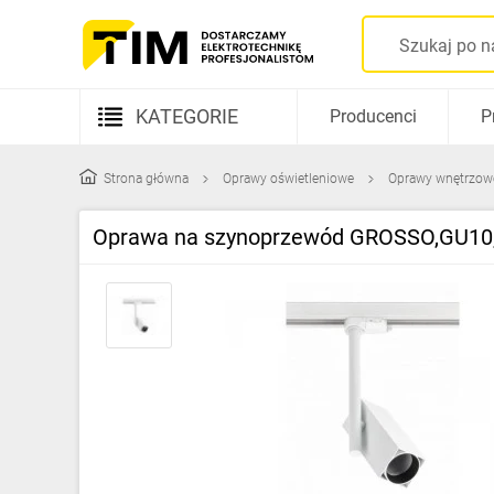
KATEGORIE
Producenci
P
Aparatura elektryczna
Strona główna
Oprawy oświetleniowe
Oprawy wnętrzow
Kable i przewody
Oprawa na szynoprzewód GROSSO,GU10,m
Rozdzielnice i obudowy
Elementy prowadzenia kabli
Fotowoltaika
Gniazda i łączniki
Źródła światła
Oprawy oświetleniowe