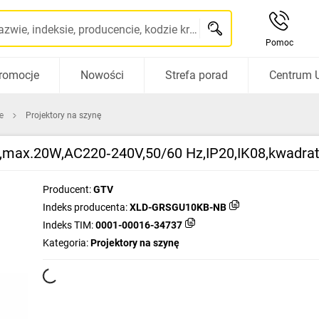
Szukaj po nazwie, indeksie, producencie, kodzie kreskowym...
Pomoc
romocje
Nowości
Strefa porad
Centrum 
e
Projektory na szynę
ax.20W,AC220‑240V,50/60 Hz,IP20,IK08,kwadrat,
Producent:
GTV
Indeks producenta:
XLD-GRSGU10KB-NB
Indeks TIM:
0001-00016-34737
Kategoria:
Projektory na szynę