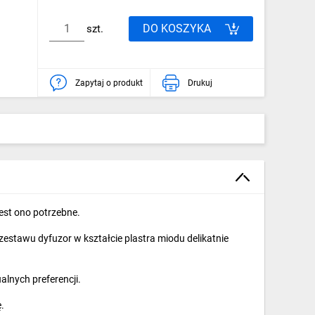
DO KOSZYKA
szt.
Zapytaj o produkt
Drukuj
est ono potrzebne.
stawu dyfuzor w kształcie plastra miodu delikatnie
lnych preferencji.
.