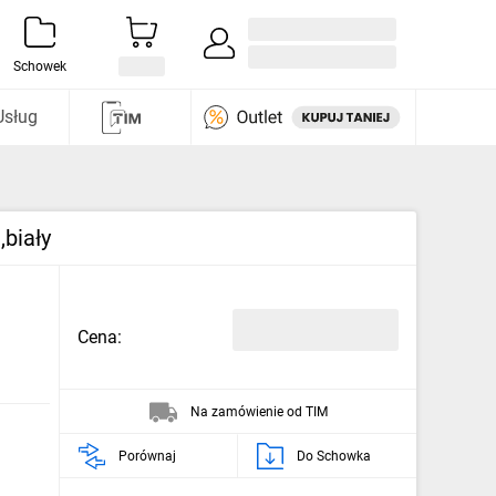
Zaloguj się / Załóż konto
i odkryj
Schowek
Usług
biały
Cena:
Na zamówienie od TIM
Porównaj
Do Schowka