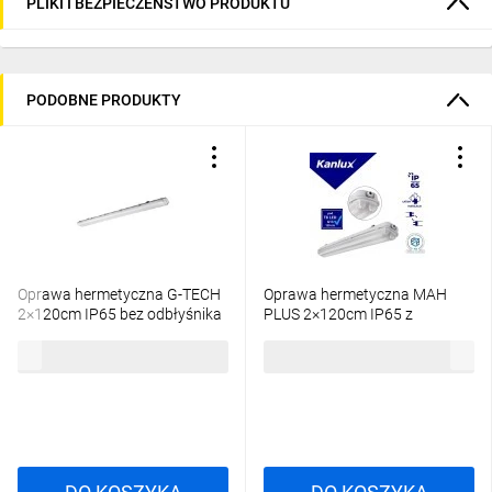
PLIKI I BEZPIECZEŃSTWO PRODUKTU
PODOBNE PRODUKTY
Oprawa hermetyczna G-TECH
Oprawa hermetyczna MAH
2×120cm IP65 bez odbłyśnika
PLUS 2×120cm IP65 z
ABS/PS szary GT-HER2X36-00
odbłyśnikiem PC PZH 22800
28,29 zł
brutto
77,58 zł
brutto