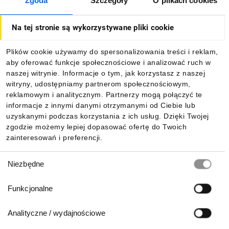
Zgoda
Szczegóły
O plikach cookies
O firmie
Na tej stronie są wykorzystywane pliki cookie
Dla kupujących
Plików cookie używamy do spersonalizowania treści i reklam,
aby oferować funkcje społecznościowe i analizować ruch w
Informacje
naszej witrynie. Informacje o tym, jak korzystasz z naszej
witryny, udostępniamy partnerom społecznościowym,
reklamowym i analitycznym. Partnerzy mogą połączyć te
Pobierz naszą aplikację mobilną:
informacje z innymi danymi otrzymanymi od Ciebie lub
uzyskanymi podczas korzystania z ich usług. Dzięki Twojej
zgodzie możemy lepiej dopasować ofertę do Twoich
zainteresowań i preferencji.
Wybór
Niezbędne
zgody
Funkcjonalne
Analityczne / wydajnościowe