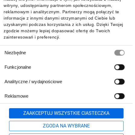
witryny, udostępniamy partnerom społecznościowym,
reklamowym i analitycznym. Partnerzy mogą połączyć te
Pobierz naszą aplikację mobilną:
informacje z innymi danymi otrzymanymi od Ciebie lub
uzyskanymi podczas korzystania z ich usług. Dzięki Twojej
zgodzie możemy lepiej dopasować ofertę do Twoich
zainteresowań i preferencji.
Wybór
Niezbędne
zgody
Funkcjonalne
Analityczne / wydajnościowe
Reklamowe
Biuro Obsługi Klienta:
lub
801 500 700
71 37 61 600
Zgłoś
ZAAKCEPTUJ WSZYSTKIE CIASTECZKA
pn.-pt. 8:00-16:00
Formularz kontaktowy
ZGODA NA WYBRANE