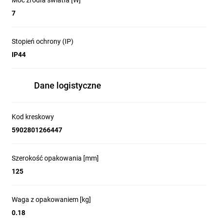
Moc źródła światła [W]
7
Stopień ochrony (IP)
IP44
Dane logistyczne
Kod kreskowy
5902801266447
Szerokość opakowania [mm]
125
Waga z opakowaniem [kg]
0.18