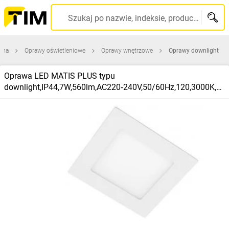
Szukaj po nazwie, indeksie, producencie, kodzie kreskowym...
wna
Oprawy oświetleniowe
Oprawy wnętrzowe
Oprawy downlight
Oprawa LED MATIS PLUS typu
downlight,IP44,7W,560lm,AC220‑240V,50/60Hz,120,3000K,w
puszczana,biały