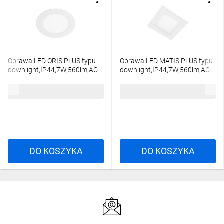
Oprawa LED ORIS PLUS typu
Oprawa LED MATIS PLUS typu
downlight,IP44,7W,560lm,AC220-
downlight,IP44,7W,560lm,AC220-
240V,50/60Hz,120,3000K,wpuszczana,biały
240V,50/60Hz,120,4000K,wpuszczana,biały
18,84 zł
brutto
19,98 zł
brutto
DO KOSZYKA
DO KOSZYKA