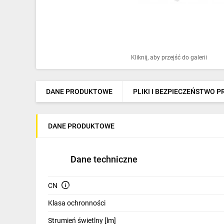
Ochrona odgromowa
Pompy ciepła
Osprzęt łączeniowy
Kliknij, aby przejść do galerii
Ogrzewanie
Elektronarzędzia i mierniki
DANE PRODUKTOWE
PLIKI I BEZPIECZEŃSTWO 
Domofony i dzwonki
DANE PRODUKTOWE
Alarmy, monitoring, komunikacja
Napędy elektryczne
Dane techniczne
Pneumatyka
CN
Dom i ogród
Klasa ochronności
Klimatyzacja
Strumień świetlny [lm]