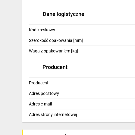
IT, GSM
Dane logistyczne
Odzież ochronna i BHP
Inne
Kod kreskowy
Budowa i Remont
Szerokość opakowania [mm]
Waga z opakowaniem [kg]
Elektronika
Smart home
Producent
Elektromobilność
Producent
Telewizja naziemna i satelitarna
Adres pocztowy
Wentylacja i rekuperacja
Adres e-mail
Adres strony internetowej