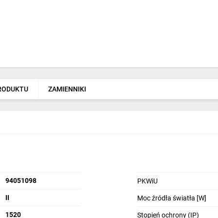
PRODUKTU
ZAMIENNIKI
94051098
PKWiU
II
Moc źródła światła [W]
1520
Stopień ochrony (IP)