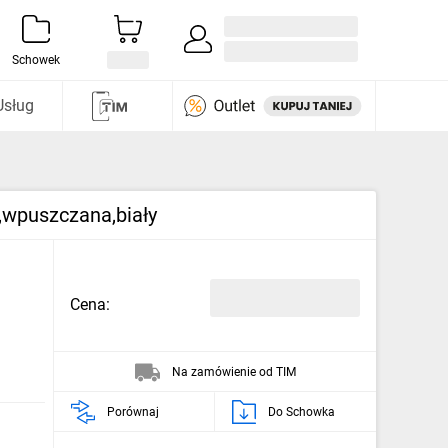
Zaloguj się / Załóż konto
i odkryj
Schowek
Usług
wpuszczana,biały
Cena:
Na zamówienie od TIM
Porównaj
Do Schowka