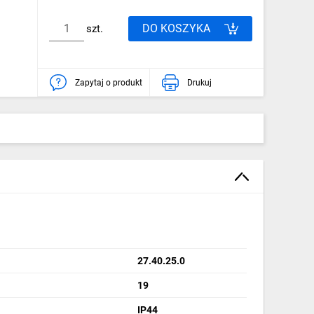
DO KOSZYKA
szt.
Zapytaj o produkt
Drukuj
27.40.25.0
19
IP44