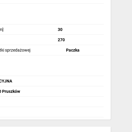
m]
30
270
stki sprzedażowej
Paczka
CYJNA
00 Pruszków