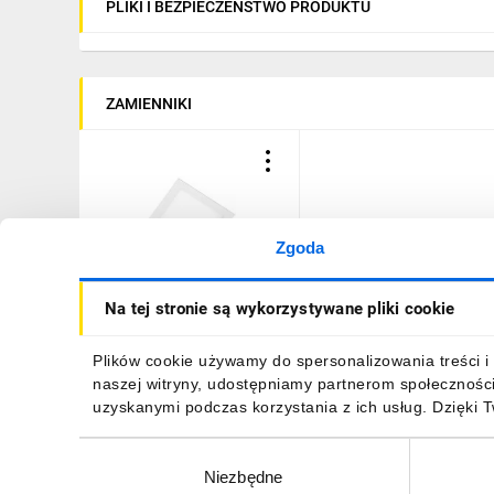
PLIKI I BEZPIECZEŃSTWO PRODUKTU
ZAMIENNIKI
Zgoda
Oprawa LED MATIS PLUS
Na tej stronie są wykorzystywane pliki cookie
typu
downlight,IP44,19W,1520lm,AC220-
240V,50/60Hz,120,4000K,wpuszczana,biały
Plików cookie używamy do spersonalizowania treści i 
38,70 zł
brutto
naszej witryny, udostępniamy partnerom społecznośc
uzyskanymi podczas korzystania z ich usług. Dzięki 
Wybór
Niezbędne
zgody
DO KOSZYKA