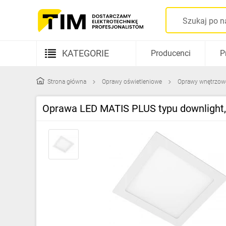
KATEGORIE
Producenci
P
Aparatura elektryczna
Strona główna
Oprawy oświetleniowe
Oprawy wnętrzow
Kable i przewody
Oprawa LED MATIS PLUS typu downlight
Rozdzielnice i obudowy
Elementy prowadzenia kabli
Fotowoltaika
Gniazda i łączniki
Źródła światła
Oprawy oświetleniowe