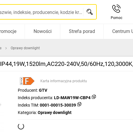
Szukaj po nazwie, indeksie, producencie, kodzie kreskowym...
Pomoc
romocje
Nowości
Strefa porad
Centrum 
e
Oprawy downlight
,IP44,19W,1520lm,AC220‑240V,50/60Hz,120,3000K,
Karta informacyjna produktu
Producent:
GTV
Indeks producenta:
LD-MAW19W-CBP4
Indeks TIM:
0001-00015-30039
Kategoria:
Oprawy downlight