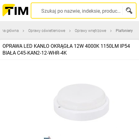
Szukaj po nazwie, indeksie, producencie, kodzie kreskowym...
rona główna
Oprawy oświetleniowe
Oprawy wnętrzowe
Plafoniery
OPRAWA LED KANLO OKRĄGŁA 12W 4000K 1150LM IP54
BIAŁA C45‑KAN2‑12‑WHR‑4K