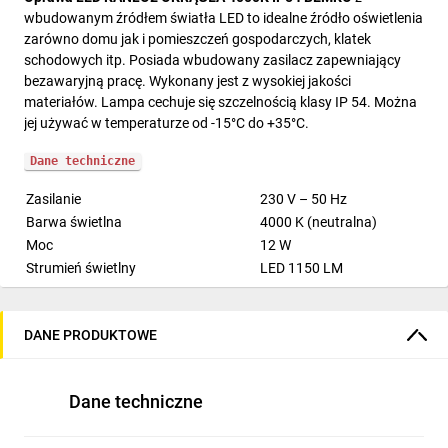
wbudowanym źródłem światła LED to idealne źródło oświetlenia
zarówno domu jak i pomieszczeń gospodarczych, klatek
schodowych itp. Posiada wbudowany zasilacz zapewniający
bezawaryjną pracę. Wykonany jest z wysokiej jakości
materiałów. Lampa cechuje się szczelnością klasy IP 54. Można
jej używać w temperaturze od -15°C do +35°C.
Dane techniczne
Zasilanie
230 V – 50 Hz
Barwa świetlna
4000 K (neutralna)
Moc
12 W
Strumień świetlny
LED 1150 LM
Kąt świecenia
120°
Współczynnik oddawania kolorów
CRI>80
DANE PRODUKTOWE
Żywotność
30 000 H
Średnica
178 MM
Głębokość
51 MM
Dane techniczne
Temperatura pracy
od -15° do +35°C
Stopień szczelności (IP)
IP 54