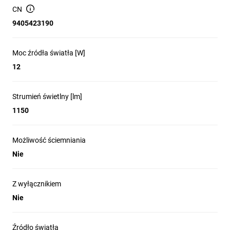
Klasa ochrony mechanicznej (IK)
IK 08
CN
Kolor
Biały
9405423190
Styl lampy
Nowoczesny, Minimalistyczny
Typ lampy
Sufitowe (plafony), Ledowe
Pomieszczenie
Łazienka, Kuchnia, Przedpokó
Moc źródła światła [W]
Materiał
Tworzywo sztuczne
12
Producent
BEMKO
Zestaw zawiera
Plafon LED
Strumień świetlny [lm]
1150
Możliwość ściemniania
Nie
Z wyłącznikiem
Nie
Źródło światła