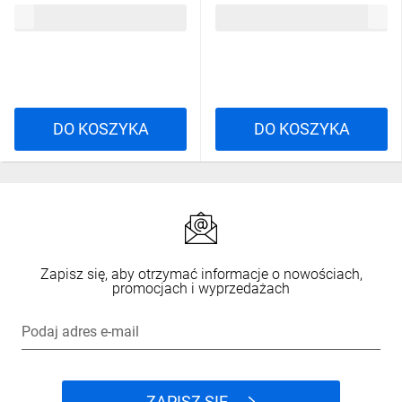
59,51 zł
brutto
36,43 zł
brutto
KAN2-12-WHR-4K-MS
BLR-4K
DO KOSZYKA
DO KOSZYKA
Zapisz się, aby otrzymać informacje o nowościach,
promocjach i wyprzedażach
Podaj adres e-mail
ZAPISZ SIĘ