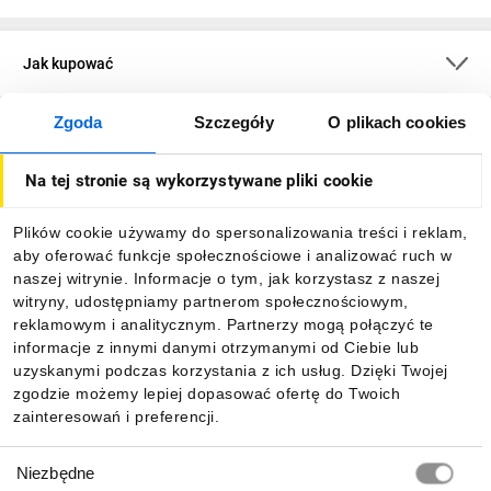
Jak kupować
Zgoda
Szczegóły
O plikach cookies
O firmie
Na tej stronie są wykorzystywane pliki cookie
Dla kupujących
Plików cookie używamy do spersonalizowania treści i reklam,
aby oferować funkcje społecznościowe i analizować ruch w
Informacje
naszej witrynie. Informacje o tym, jak korzystasz z naszej
witryny, udostępniamy partnerom społecznościowym,
reklamowym i analitycznym. Partnerzy mogą połączyć te
Pobierz naszą aplikację mobilną:
informacje z innymi danymi otrzymanymi od Ciebie lub
uzyskanymi podczas korzystania z ich usług. Dzięki Twojej
zgodzie możemy lepiej dopasować ofertę do Twoich
zainteresowań i preferencji.
Wybór
Niezbędne
zgody