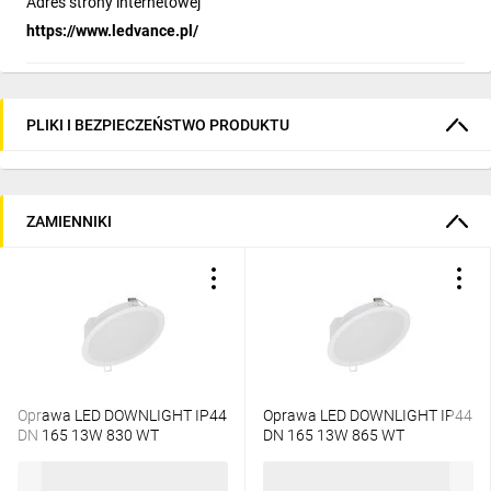
Adres strony internetowej
https://www.ledvance.pl/
PLIKI I BEZPIECZEŃSTWO PRODUKTU
ZAMIENNIKI
Oprawa LED DOWNLIGHT IP44
Oprawa LED DOWNLIGHT IP44
DN 165 13W 830 WT
DN 165 13W 865 WT
4058075703049
4058075703100
81,20 zł
brutto
38,35 zł
brutto