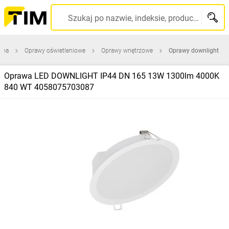
Szukaj po nazwie, indeksie, producencie, kodzie kreskowym...
wna
Oprawy oświetleniowe
Oprawy wnętrzowe
Oprawy downlight
Oprawa LED DOWNLIGHT IP44 DN 165 13W 1300lm 4000K
840 WT 4058075703087