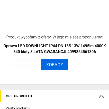
Cena:
Produkt wycofany z oferty. W jego miejsce proponujemy:
Na zamówienie od TIM
Oprawa LED DOWNLIGHT IP44 DN 165 13W 1495lm 4000K
Producent:
LEDVANCE
840 biały 3 LATA GWARANCJI 4099854561306
Indeks producenta:
4058075703087
Indeks TIM:
0001-00015-70479
ZOBACZ
Kategoria:
Oprawy downlight
OPIS PRODUKTU
Zalety produktu