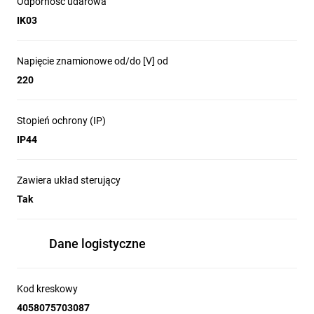
Odporność udarowa
IK03
Napięcie znamionowe od/do [V] od
220
Stopień ochrony (IP)
IP44
Zawiera układ sterujący
Tak
Dane logistyczne
Kod kreskowy
4058075703087