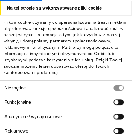
Na tej stronie są wykorzystywane pliki cookie
Dla kupujących
Plików cookie używamy do spersonalizowania treści i reklam,
aby oferować funkcje społecznościowe i analizować ruch w
Informacje
naszej witrynie. Informacje o tym, jak korzystasz z naszej
witryny, udostępniamy partnerom społecznościowym,
reklamowym i analitycznym. Partnerzy mogą połączyć te
Pobierz naszą aplikację mobilną:
informacje z innymi danymi otrzymanymi od Ciebie lub
uzyskanymi podczas korzystania z ich usług. Dzięki Twojej
zgodzie możemy lepiej dopasować ofertę do Twoich
zainteresowań i preferencji.
Wybór
Niezbędne
zgody
Funkcjonalne
Analityczne / wydajnościowe
Reklamowe
Biuro Obsługi Klienta: