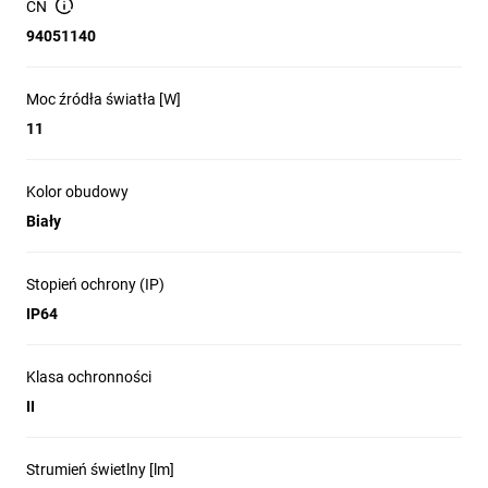
zanieczyszczeniami i wilgocią. Energooszczędne źródło światła
CN
LED SMD 2835.
94051140
Moc źródła światła [W]
11
Kolor obudowy
Biały
Stopień ochrony (IP)
IP64
Klasa ochronności
II
Strumień świetlny [lm]