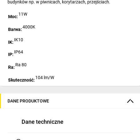
budynków np. w piwnicach, korytarzach, przejściach.
11W
Moc:
4000K
Barwa:
IK10
IK:
IP64
IP:
Ra 80
Ra:
104 lm/W
Skuteczność:
220-240V 50/60Hz
Zasilanie:
DANE PRODUKTOWE
Klosz z wysoce odpornego na uszkodzenia mechaniczne
poliwęglanu chroni w dużym stopniu lampę przed
Dane techniczne
wandalizmem. Zwarta konstrukcja o wysokiej klasie szczelności
utrudnia próby otwarcia przez osoby niepowołane i skutecznie
chroni wnętrze oprawy przed wszelkiego rodzaju