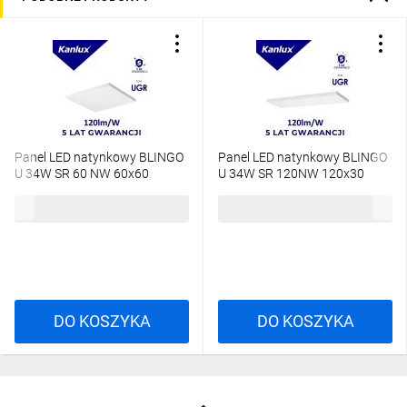
Panel LED natynkowy BLINGO
Panel LED natynkowy BLINGO
U 34W SR 60 NW 60x60
U 34W SR 120NW 120x30
4080lm 4000K IP20 Ikl. UGR19
4080lm 4000K IP20 Ikl. UGR19
124,25 zł
brutto
151,56 zł
brutto
5 lat Gwar. biały 39172
5 lat Gwar. biały 39173
DO KOSZYKA
DO KOSZYKA