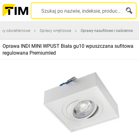
Szukaj po nazwie, indeksie, producencie, kodzie kreskowym...
awy oświetleniowe
Oprawy wnętrzowe
Oprawy nasufitowe i naścienne
Oprawa INDI MINI WPUST Biała gu10 wpuszczana sufitowa
regulowana Premiumled