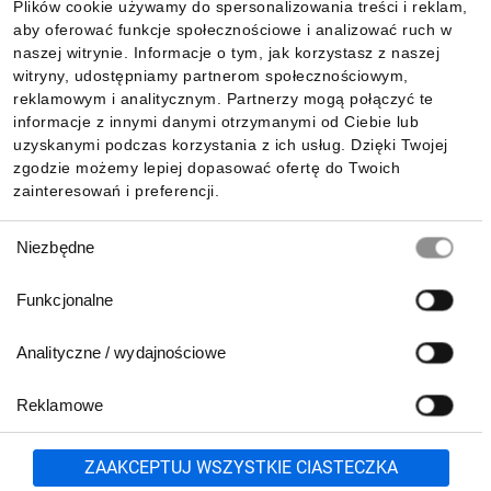
Plików cookie używamy do spersonalizowania treści i reklam,
aby oferować funkcje społecznościowe i analizować ruch w
Informacje
naszej witrynie. Informacje o tym, jak korzystasz z naszej
witryny, udostępniamy partnerom społecznościowym,
reklamowym i analitycznym. Partnerzy mogą połączyć te
Pobierz naszą aplikację mobilną:
informacje z innymi danymi otrzymanymi od Ciebie lub
uzyskanymi podczas korzystania z ich usług. Dzięki Twojej
zgodzie możemy lepiej dopasować ofertę do Twoich
zainteresowań i preferencji.
Wybór
Niezbędne
zgody
Funkcjonalne
Analityczne / wydajnościowe
Reklamowe
Biuro Obsługi Klienta:
lub
801 500 700
71 37 61 600
Zgłoś
ZAAKCEPTUJ WSZYSTKIE CIASTECZKA
pn.-pt. 8:00-16:00