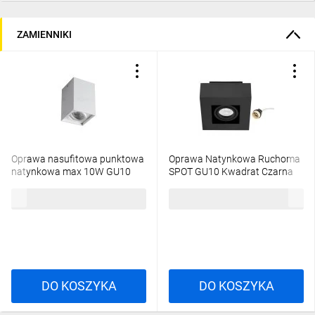
ZAMIENNIKI
Oprawa nasufitowa punktowa
Oprawa Natynkowa Ruchoma
natynkowa max 10W GU10
SPOT GU10 Kwadrat Czarna
IP20 Ikl. GORD XS DLP-50-W
AURI LUMILED
35,03 zł
brutto
51,66 zł
brutto
biały 25477
DO KOSZYKA
DO KOSZYKA