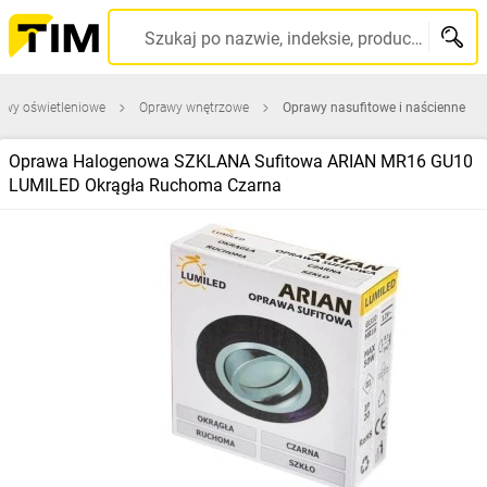
Szukaj po nazwie, indeksie, producencie, kodzie kreskowym...
awy oświetleniowe
Oprawy wnętrzowe
Oprawy nasufitowe i naścienne
Oprawa Halogenowa SZKLANA Sufitowa ARIAN MR16 GU10
LUMILED Okrągła Ruchoma Czarna