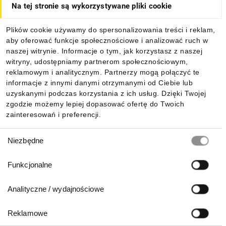
Na tej stronie są wykorzystywane pliki cookie
Dla kupujących
Plików cookie używamy do spersonalizowania treści i reklam,
aby oferować funkcje społecznościowe i analizować ruch w
Informacje
naszej witrynie. Informacje o tym, jak korzystasz z naszej
witryny, udostępniamy partnerom społecznościowym,
reklamowym i analitycznym. Partnerzy mogą połączyć te
Pobierz naszą aplikację mobilną:
informacje z innymi danymi otrzymanymi od Ciebie lub
uzyskanymi podczas korzystania z ich usług. Dzięki Twojej
zgodzie możemy lepiej dopasować ofertę do Twoich
zainteresowań i preferencji.
Wybór
Niezbędne
zgody
Funkcjonalne
Analityczne / wydajnościowe
Reklamowe
Biuro Obsługi Klienta: