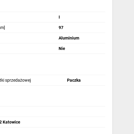
I
mm]
97
Aluminium
Nie
stki sprzedażowej
Paczka
32 Katowice