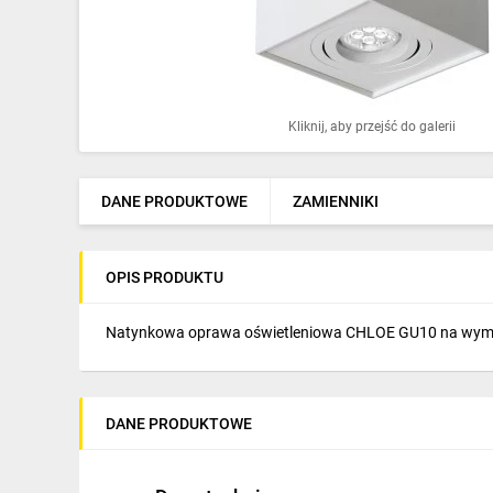
Ochrona odgromowa
Pompy ciepła
Osprzęt łączeniowy
Kliknij, aby przejść do galerii
Ogrzewanie
Elektronarzędzia i mierniki
DANE PRODUKTOWE
ZAMIENNIKI
Domofony i dzwonki
OPIS PRODUKTU
Alarmy, monitoring, komunikacja
Napędy elektryczne
Natynkowa oprawa oświetleniowa CHLOE GU10 na wymie
Pneumatyka
Dom i ogród
DANE PRODUKTOWE
Klimatyzacja