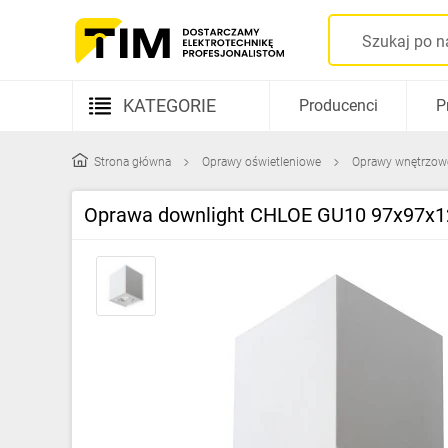
KATEGORIE
Producenci
P
Aparatura elektryczna
Strona główna
Oprawy oświetleniowe
Oprawy wnętrzow
Kable i przewody
Oprawa downlight CHLOE GU10 97x97x1
Rozdzielnice i obudowy
Elementy prowadzenia kabli
Fotowoltaika
Gniazda i łączniki
Źródła światła
Oprawy oświetleniowe