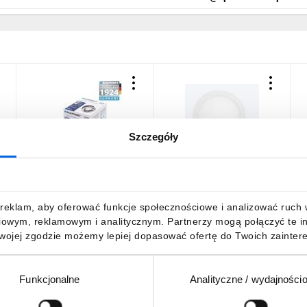
Szczegóły
Blaupunkt Lampa LED
Downlight plafon LED
O
natynkowa Spot Roller
EASY FLEX 12W 4000K
n
10W czarny barwa ciepła,
900lm okrągły biały 3 lata
D
BLAUPUNKT-DLB10WW
gwar.
G
108,58 zł
brutto
4
reklam, aby oferować funkcje społecznościowe i analizować ruch w 
38,18 zł
brutto
c
iowym, reklamowym i analitycznym. Partnerzy mogą połączyć te i
Twojej zgodzie możemy lepiej dopasować ofertę do Twoich zaintere
Funkcjonalne
Analityczne / wydajności
DO KOSZYKA
DO KOSZYKA