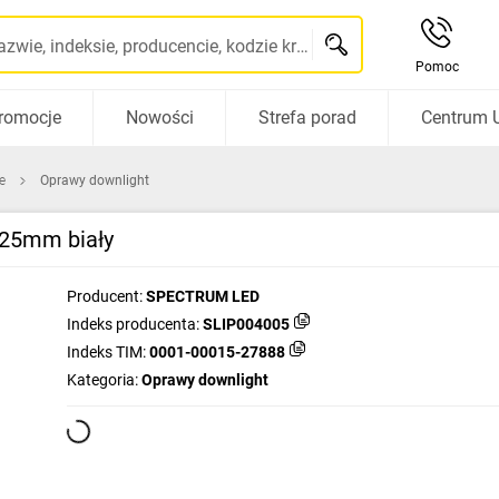
Szukaj po nazwie, indeksie, producencie, kodzie kreskowym...
Pomoc
romocje
Nowości
Strefa porad
Centrum 
e
Oprawy downlight
25mm biały
Producent:
SPECTRUM LED
Indeks producenta:
SLIP004005
Indeks TIM:
0001-00015-27888
Kategoria:
Oprawy downlight