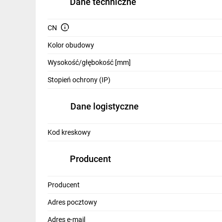
Dane techniczne
IT, GSM
Odzież ochronna i BHP
CN
Kolor obudowy
Inne
Wysokość/głębokość [mm]
Budowa i Remont
Stopień ochrony (IP)
Elektronika
Dane logistyczne
Smart home
Elektromobilność
Kod kreskowy
Telewizja naziemna i satelitarna
Producent
Wentylacja i rekuperacja
Producent
Adres pocztowy
Adres e-mail