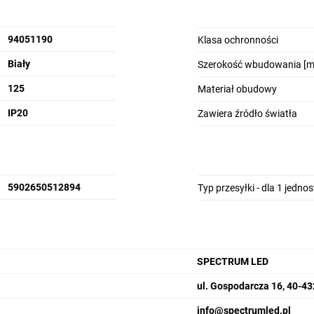
94051190
Klasa ochronności
Biały
Szerokość wbudowania [
125
Materiał obudowy
IP20
Zawiera źródło światła
5902650512894
Typ przesyłki - dla 1 jedno
SPECTRUM LED
ul. Gospodarcza 16, 40-4
info@spectrumled.pl