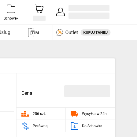
Zaloguj się / Załóż konto
i odkryj
Schowek
Usług
Cena:
256 szt.
Wysyłka w 24h
Porównaj
Do Schowka