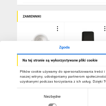
ZAMIENNIKI
Zgoda
Oprawa downlight 10W
Lampa sufitowa HARYS K
Na tej stronie są wykorzystywane pliki cookie
LED 6500K 800lm
natynkowa oprawa
DM6L110SP65 93011761
punktowa nowoczesna
TUBA kwadratowa GU10
66,38 zł
brutto
58,52 zł
brutto
Plików cookie używamy do spersonalizowania treści i 
czarna MK MEGAKABEL
naszej witryny, udostępniamy partnerom społecznośc
uzyskanymi podczas korzystania z ich usług. Dzięki 
Wybór
Niezbędne
zgody
DO KOSZYKA
DO KOSZYKA