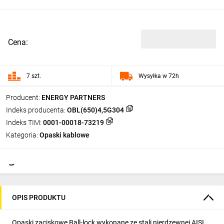
Cena:
7 szt.
Wysyłka w 72h
Producent:
ENERGY PARTNERS
Indeks producenta:
OBL(650)4,5G304
Indeks TIM:
0001-00018-73219
Kategoria:
Opaski kablowe
OPIS PRODUKTU
Opaski zaciskowe Ball-lock wykonane ze stali nierdzewnej AISI