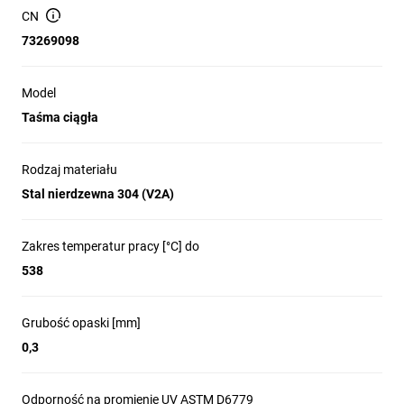
CN
73269098
Model
Taśma ciągła
Rodzaj materiału
Stal nierdzewna 304 (V2A)
Zakres temperatur pracy [°C] do
538
Grubość opaski [mm]
0,3
Odporność na promienie UV ASTM D6779