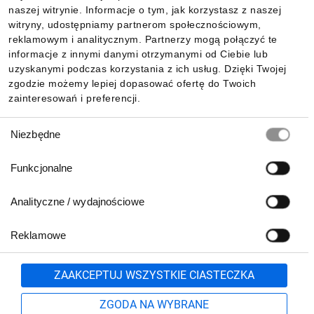
Informacje
naszej witrynie. Informacje o tym, jak korzystasz z naszej
witryny, udostępniamy partnerom społecznościowym,
reklamowym i analitycznym. Partnerzy mogą połączyć te
Pobierz naszą aplikację mobilną:
informacje z innymi danymi otrzymanymi od Ciebie lub
uzyskanymi podczas korzystania z ich usług. Dzięki Twojej
zgodzie możemy lepiej dopasować ofertę do Twoich
zainteresowań i preferencji.
Wybór
Niezbędne
zgody
Funkcjonalne
Analityczne / wydajnościowe
Reklamowe
Biuro Obsługi Klienta:
lub
801 500 700
71 37 61 600
Zgłoś
ZAAKCEPTUJ WSZYSTKIE CIASTECZKA
pn.-pt. 8:00-16:00
Formularz kontaktowy
ZGODA NA WYBRANE