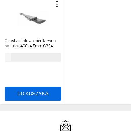
Opaska stalowa nierdzewna
ball-lock 400x4,5mm G304
(opak. 100szt.)
114,60 zł
brutto
DO KOSZYKA