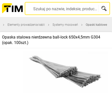
Szukaj po nazwie, indeksie, producencie, kodzie kreskowym...
Elementy prowadzenia kabli
Systemy mocowań
Opaski kablowe
Opaska stalowa nierdzewna ball‑lock 650x4,5mm G304
(opak. 100szt.)