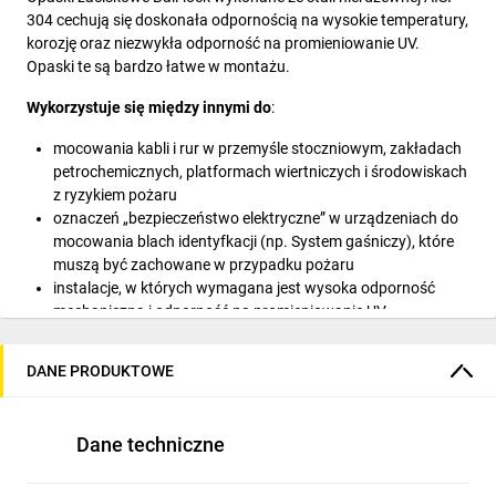
304 cechują się doskonała odpornością na wysokie temperatury,
korozję oraz niezwykła odporność na promieniowanie UV.
Opaski te są bardzo łatwe w montażu.
Wykorzystuje się między innymi do
:
mocowania kabli i rur w przemyśle stoczniowym, zakładach
petrochemicznych, platformach wiertniczych i środowiskach
z ryzykiem pożaru
oznaczeń „bezpieczeństwo elektryczne” w urządzeniach do
mocowania blach identyfkacji (np. System gaśniczy), które
muszą być zachowane w przypadku pożaru
instalacje, w których wymagana jest wysoka odporność
mechaniczna i odporność na promieniowanie UV
Zapięcie opaski może być zrealizowane ręcznie lub
dedykowanym do tego narzędziem.
DANE PRODUKTOWE
Opaski posiadają zaokrąglone krawędzie zwiększające
bezpieczeństwo podczas aplikacji oraz chronią przed
Dane techniczne
uszkodzeniami izolacji kabla elektrycznego.