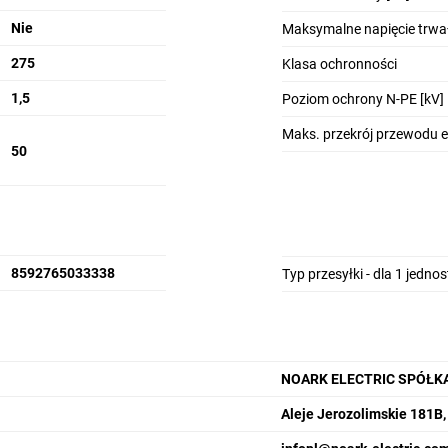
Nie
Maksymalne napięcie trwał
275
Klasa ochronności
1,5
Poziom ochrony N-PE [kV]
Maks. przekrój przewodu 
50
8592765033338
Typ przesyłki - dla 1 jedno
NOARK ELECTRIC SPÓŁK
Aleje Jerozolimskie 181B