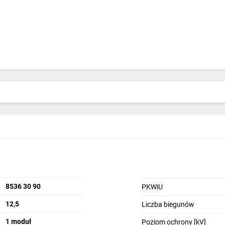
8536 30 90
PKWiU
12,5
Liczba biegunów
1 moduł
Poziom ochrony [kV]