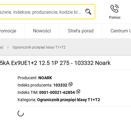
Szukaj po nazwie, indeksie, producencie, kodzie kreskowym...
Pomoc
romocje
Nowości
Strefa porad
Centrum 
ięć
Ogranicznik przepięć klasy T1+T2
,5kA Ex9UE1+2 12.5 1P 275 ‑ 103332 Noark
Producent:
NOARK
Indeks producenta:
103332
Indeks TIM:
0001-00021-62854
Kategoria:
Ogranicznik przepięć klasy T1+T2