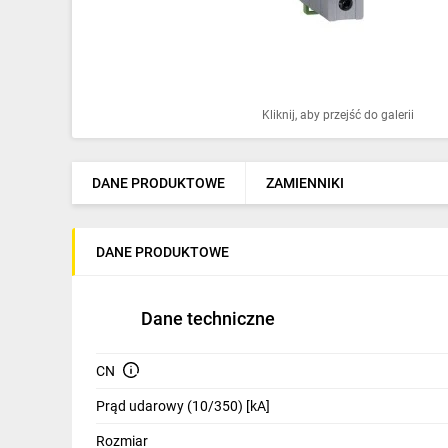
Ochrona odgromowa
Pompy ciepła
Osprzęt łączeniowy
Kliknij, aby przejść do galerii
Ogrzewanie
Elektronarzędzia i mierniki
DANE PRODUKTOWE
ZAMIENNIKI
Domofony i dzwonki
DANE PRODUKTOWE
Alarmy, monitoring, komunikacja
Napędy elektryczne
Dane techniczne
Pneumatyka
CN
Dom i ogród
Prąd udarowy (10/350) [kA]
Klimatyzacja
Rozmiar