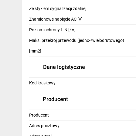
IT, GSM
Ze stykiem sygnalizacji zdalnej
Odzież ochronna i BHP
Znamionowe napięcie AC [V]
Inne
Poziom ochrony L-N [kV]
Maks. przekrój przewodu (jedno-/wielodrutowego)
Budowa i Remont
[mm2]
Elektronika
Smart home
Dane logistyczne
Elektromobilność
Kod kreskowy
Telewizja naziemna i satelitarna
Producent
Wentylacja i rekuperacja
Producent
Adres pocztowy