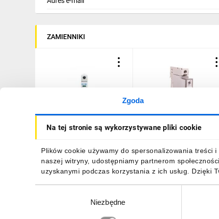
Adres e-mail
ZAMIENNIKI
Zgoda
Ogranicznik przepięć Typ
Ogranicznik przepięć Typ
Na tej stronie są wykorzystywane pliki cookie
T1+T2 1P 12,5kA SPBT12-
T1+T2 1P 12,5kA 320V A
280/1 158306
1,5kV ON 300 TT, TN (TNC
TNS) 412270
207,87 zł
brutto
338,39 zł
brutto
Plików cookie używamy do spersonalizowania treści i 
naszej witryny, udostępniamy partnerom społecznośc
uzyskanymi podczas korzystania z ich usług. Dzięki 
Wybór
Niezbędne
zgody
DO KOSZYKA
DO KOSZYKA