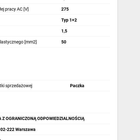
ej pracy AC [V]
275
Typ 1+2
1,5
elastycznego [mm2]
50
stki sprzedażowej
Paczka
A Z OGRANICZONĄ ODPOWIEDZIALNOŚCIĄ
, 02-222 Warszawa