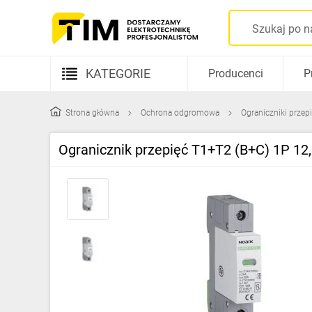
KATEGORIE
Producenci
P
Aparatura elektryczna
Strona główna
Ochrona odgromowa
Ograniczniki przep
Kable i przewody
Ogranicznik przepięć T1+T2 (B+C) 1P 12
Rozdzielnice i obudowy
Elementy prowadzenia kabli
Fotowoltaika
Gniazda i łączniki
Źródła światła
Oprawy oświetleniowe