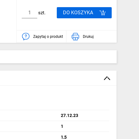
DO KOSZYKA
szt.
Zapytaj o produkt
Drukuj
27.12.23
1
1,5