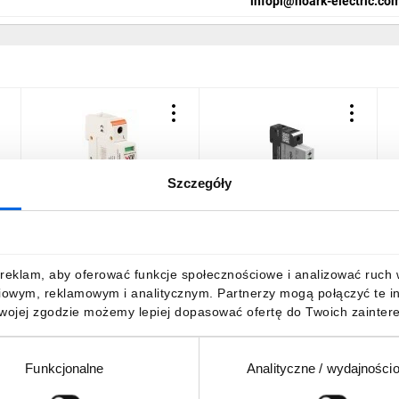
infopl@noark-electric.co
Szczegóły
Ogranicznik przepięć Typ
Ogranicznik przepięć
O
C
T1+T2 1P 12,5kA - Polskie
ESPAC V T12 12,5/275 1+0
E
,
Badania BBJ
10100120080
R
85,53 zł
brutto
148,07 zł
brutto
1
reklam, aby oferować funkcje społecznościowe i analizować ruch w 
iowym, reklamowym i analitycznym. Partnerzy mogą połączyć te i
Twojej zgodzie możemy lepiej dopasować ofertę do Twoich zaintere
Funkcjonalne
Analityczne / wydajności
DO KOSZYKA
DO KOSZYKA