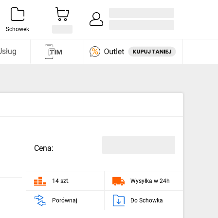
Zaloguj się / Załóż konto
i odkryj
Schowek
Usług
Cena:
14 szt.
Wysyłka w 24h
Porównaj
Do Schowka