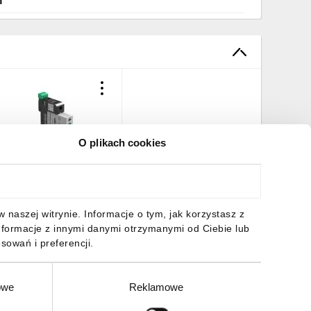
m
O plikach cookies
granicznik przepięć
SPAC V T12 12,5/275 1+0
I 10100120180
76,36 zł
brutto
naszej witrynie. Informacje o tym, jak korzystasz z
nformacje z innymi danymi otrzymanymi od Ciebie lub
sowań i preferencji.
owe
Reklamowe
DO KOSZYKA