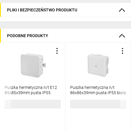
PLIKI I BEZPIECZEŃSTWO PRODUKTU
PODOBNE PRODUKTY
Puszka hermetyczna n/t E12
Puszka hermetyczna n/t
85x85x39mm pusta IP55
86x86x39mm pusta IP55 biała
bezhalogenowa szara 0297-00
0226-00
3,87 zł
brutto
5,35 zł
brutto