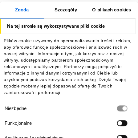
Zgoda
Szczegóły
O plikach cookies
O firmie
Na tej stronie są wykorzystywane pliki cookie
Dla kupujących
Plików cookie używamy do spersonalizowania treści i reklam,
aby oferować funkcje społecznościowe i analizować ruch w
Informacje
naszej witrynie. Informacje o tym, jak korzystasz z naszej
witryny, udostępniamy partnerom społecznościowym,
reklamowym i analitycznym. Partnerzy mogą połączyć te
Pobierz naszą aplikację mobilną:
informacje z innymi danymi otrzymanymi od Ciebie lub
uzyskanymi podczas korzystania z ich usług. Dzięki Twojej
zgodzie możemy lepiej dopasować ofertę do Twoich
zainteresowań i preferencji.
Wybór
Niezbędne
zgody
Funkcjonalne
Analityczne / wydajnościowe