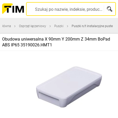
Szukaj po nazwie, indeksie, producencie, kodzie kreskowym...
 główna
Osprzęt łączeniowy
Puszki
Puszki n/t instalacyjne puste
Obudowa uniwersalna X 90mm Y 200mm Z 34mm BoPad
ABS IP65 35190026.HMT1