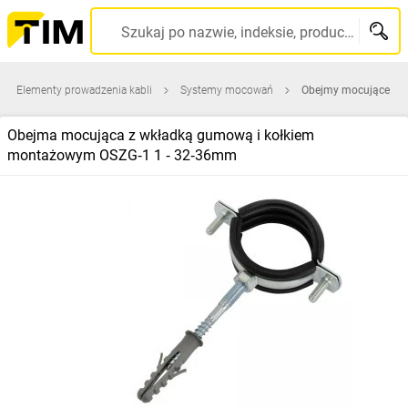
Szukaj po nazwie, indeksie, producencie, kodzie kreskowym...
Elementy prowadzenia kabli
Systemy mocowań
Obejmy mocujące
Obejma mocująca z wkładką gumową i kołkiem
montażowym OSZG‑1 1 ‑ 32‑36mm