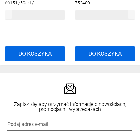
60151 /50szt./
752400
23,32 zł
brutto
13,38 zł
brutto
DO KOSZYKA
DO KOSZYKA
Zapisz się, aby otrzymać informacje o nowościach,
promocjach i wyprzedażach
Podaj adres e-mail