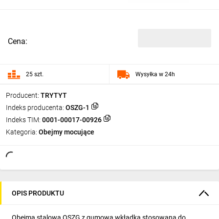
Cena:
25 szt.
Wysyłka w 24h
Producent:
TRYTYT
Indeks producenta:
OSZG-1
Indeks TIM:
0001-00017-00926
Kategoria:
Obejmy mocujące
OPIS PRODUKTU
Obejma stalowa OSZG z gumową wkładką stosowana do