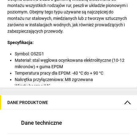
montażu wszystkich rodzajów rur, peszli w układzie pionowym i
poziomym. Obejmy tego typu używane są najczęściej do
montażu rur stalowych, miedzianych lub z tworzyw sztucznych
zarówno w instalacjach wodnych, jak również prowadzących i
zabezpieczających przewody.
Specyfikacja:
Symbol: OSZG1
Materiał: stal węglowa ocynkowana elektrolityczne (10-12
mikronów) + guma EPDM
Temperatura pracy dla EPDM: -40 °C do + 90 °C
Nakrętka przyłączeniowa: M8 zgrzewana
Wkręty boczne: M6
Izolacja dźwiękowa EPDM: spełniająca normę DIN 4109
DANE PRODUKTOWE
Wymiary:
Średnica zewnętrzna rury:
1" / 32-36 mm
Śruba:
M8 x 80 mm
Dane techniczne