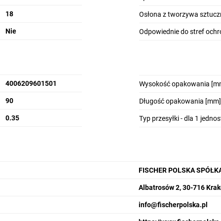
18
Osłona z tworzywa sztuc
Nie
Odpowiednie do stref och
4006209601501
Wysokość opakowania [m
90
Długość opakowania [mm]
0.35
Typ przesyłki - dla 1 jedno
FISCHER POLSKA SPÓŁK
Albatrosów 2, 30-716 Kra
info@fischerpolska.pl