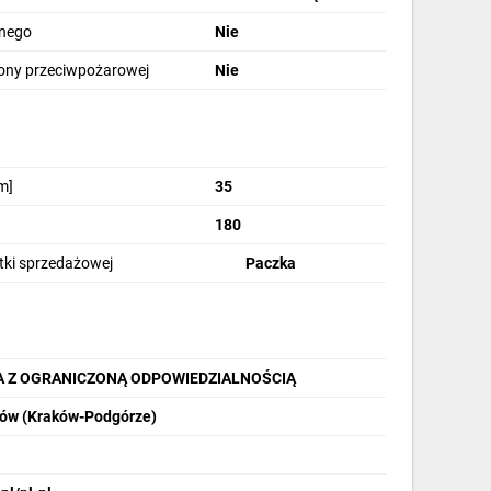
znego
Nie
rony przeciwpożarowej
Nie
m]
35
180
stki sprzedażowej
Paczka
A Z OGRANICZONĄ ODPOWIEDZIALNOŚCIĄ
ków (Kraków-Podgórze)