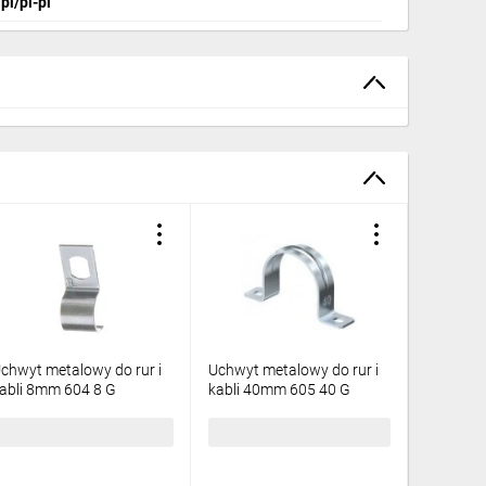
pl/pl-pl
chwyt metalowy do rur i
Uchwyt metalowy do rur i
Obejma 
abli 8mm 604 8 G
kabli 40mm 605 40 G
jednocz
003089 /100szt./
1018396 /50szt./
60169 /5
0,75 zł
brutto
123,62 zł
brutto
18,70 z