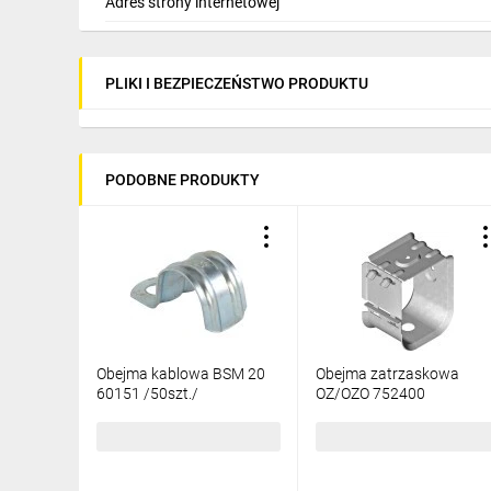
Adres strony internetowej
PLIKI I BEZPIECZEŃSTWO PRODUKTU
PODOBNE PRODUKTY
Obejma kablowa BSM 20
Obejma zatrzaskowa
60151 /50szt./
OZ/OZO 752400
23,32 zł
brutto
13,38 zł
brutto