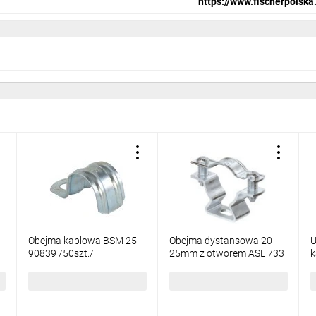
https://www.fischerpolska.
Obejma kablowa BSM 25
Obejma dystansowa 20-
U
90839 /50szt./
25mm z otworem ASL 733
k
25 FT 1362718 /25szt/
1
28,29 zł
brutto
127,31 zł
brutto
3