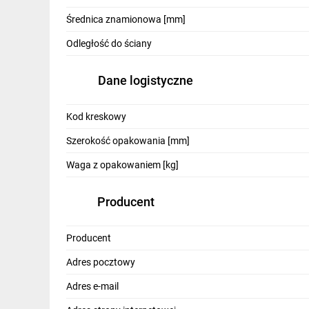
IT, GSM
Średnica znamionowa [mm]
Odzież ochronna i BHP
Odległość do ściany
Inne
Dane logistyczne
Budowa i Remont
Kod kreskowy
Elektronika
Szerokość opakowania [mm]
Smart home
Waga z opakowaniem [kg]
Elektromobilność
Producent
Energetyka wiatrowa
Telewizja naziemna i satelitarna
Producent
Wentylacja i rekuperacja
Adres pocztowy
Adres e-mail