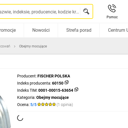
Szukaj po nazwie, indeksie, producencie, kodzie kreskowym...
Pomoc
romocje
Nowości
Strefa porad
Centrum 
ocowań
Obejmy mocujące
Producent:
FISCHER POLSKA
Indeks producenta:
60150
Indeks TIM:
0001-00015-63654
Kategoria:
Obejmy mocujące
Ocena:
5/5
(1 opinia)