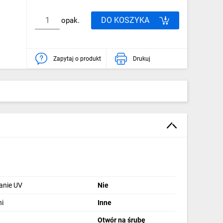
DO KOSZYKA
opak.
Zapytaj o produkt
Drukuj
anie UV
Nie
i
Inne
Otwór na śrubę