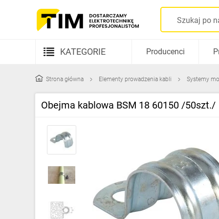
KATEGORIE
Producenci
P
Aparatura elektryczna
Strona główna
Elementy prowadzenia kabli
Systemy m
Kable i przewody
Obejma kablowa BSM 18 60150 /50szt./
Rozdzielnice i obudowy
Elementy prowadzenia kabli
Fotowoltaika
Gniazda i łączniki
Źródła światła
Oprawy oświetleniowe