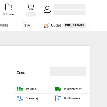
Zaloguj się / Załóż konto
i odkryj
Schowek
Usług
Cena:
19 opak.
Wysyłka w 24h
Porównaj
Do Schowka