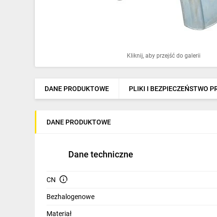
Ochrona odgromowa
Pompy ciepła
Osprzęt łączeniowy
Kliknij, aby przejść do galerii
Ogrzewanie
Elektronarzędzia i mierniki
DANE PRODUKTOWE
PLIKI I BEZPIECZEŃSTWO 
Domofony i dzwonki
DANE PRODUKTOWE
Alarmy, monitoring, komunikacja
Napędy elektryczne
Dane techniczne
Pneumatyka
CN
Dom i ogród
Bezhalogenowe
Klimatyzacja
Materiał