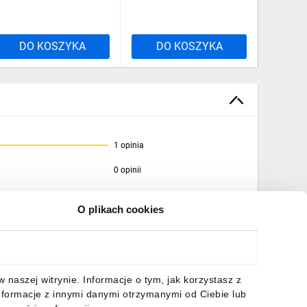
DO KOSZYKA
DO KOSZYKA
DO
1 opinia
0 opinii
0 opinii
O plikach cookies
0 opinii
0 opinii
naszej witrynie. Informacje o tym, jak korzystasz z
nformacje z innymi danymi otrzymanymi od Ciebie lub