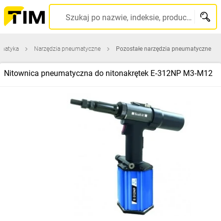
Szukaj po nazwie, indeksie, producencie, kodzie kreskowym...
matyka
Narzędzia pneumatyczne
Pozostałe narzędzia pneumatyczne
Nitownica pneumatyczna do nitonakrętek E‑312NP M3‑M12