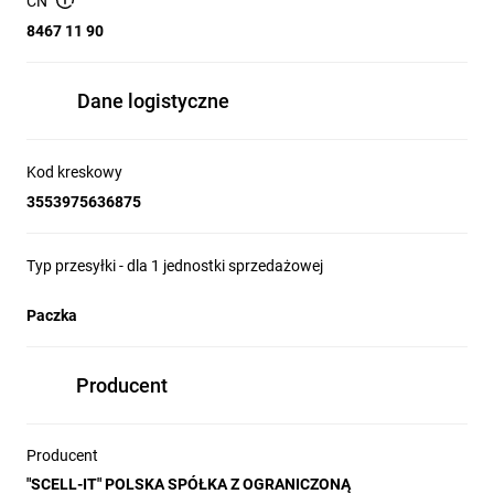
zwolnienie spustu
CN
Zestaw zawiera:
8467 11 90
1 nitownica pneumatyczna E-312NP
7 końcówek M3 do M12
Dane logistyczne
1 instrukcja obsługi
Kod kreskowy
3553975636875
Typ przesyłki - dla 1 jednostki sprzedażowej
Paczka
Producent
Producent
"SCELL-IT" POLSKA SPÓŁKA Z OGRANICZONĄ