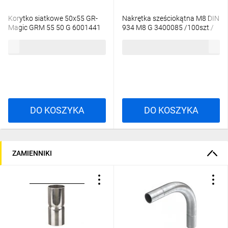
Korytko siatkowe 50x55 GR-
Nakrętka sześciokątna M8 DIN
Magic GRM 55 50 G 6001441
934 M8 G 3400085 /100szt./
/3m/
64,72 zł
brutto
23,37 zł
brutto
DO KOSZYKA
DO KOSZYKA
ZAMIENNIKI