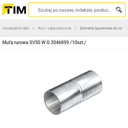
Szukaj po nazwie, indeksie, producencie, kodzie kreskowym...
 prowadzenia kabli
Rury i węże osłonowe
Elementy łączeniowe do rur
Mufa rurowa SV50 W G 2046859 /10szt./