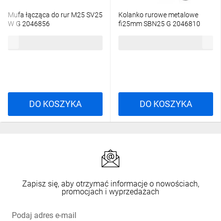
Mufa łącząca do rur M25 SV25
Kolanko rurowe metalowe
W G 2046856
fi25mm SBN25 G 2046810
/25szt./
12,10 zł
brutto
972,93 zł
brutto
DO KOSZYKA
DO KOSZYKA
Zapisz się, aby otrzymać informacje o nowościach,
promocjach i wyprzedażach
Podaj adres e-mail