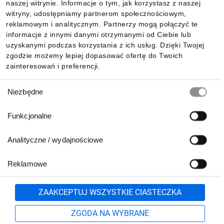
naszej witrynie. Informacje o tym, jak korzystasz z naszej
witryny, udostępniamy partnerom społecznościowym,
reklamowym i analitycznym. Partnerzy mogą połączyć te
Pobierz naszą aplikację mobilną:
informacje z innymi danymi otrzymanymi od Ciebie lub
uzyskanymi podczas korzystania z ich usług. Dzięki Twojej
zgodzie możemy lepiej dopasować ofertę do Twoich
zainteresowań i preferencji.
Wybór
Niezbędne
zgody
Funkcjonalne
Analityczne / wydajnościowe
Reklamowe
Biuro Obsługi Klienta:
lub
801 500 700
71 37 61 600
Zgłoś
ZAAKCEPTUJ WSZYSTKIE CIASTECZKA
pn.-pt. 8:00-16:00
Formularz kontaktowy
ZGODA NA WYBRANE