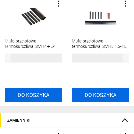
Mufa przelotowa
Mufa przelotowa
termokurczliwa, SMH4-PL-1
termokurczliwa, SMH5 1.5-16,
(16-35), 247455
145338
38,20 zł
brutto
49,46 zł
brutto
DO KOSZYKA
DO KOSZYKA
ZAMIENNIKI