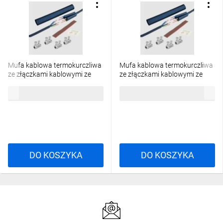
Mufa kablowa termokurczliwa
Mufa kablowa termokurczliwa
ze złączkami kablowymi ze
ze złączkami kablowymi ze
śrubą zrywalną MSCS95 Al/Cu
śrubą zrywalną MSCS300
244,07 zł
brutto
576,78 zł
brutto
25-95mm² 1kV 2xśruba Al
Al/Cu 150-300mm² 1kV
MSCS0952A00
4xśruba Al MSCS3004A00
DO KOSZYKA
DO KOSZYKA