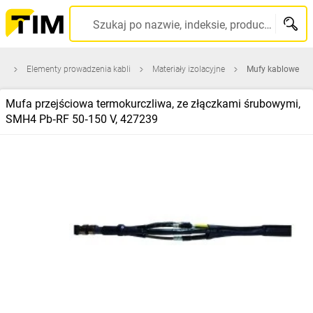
Szukaj po nazwie, indeksie, producencie, kodzie kreskowym...
na
Elementy prowadzenia kabli
Materiały izolacyjne
Mufy kablowe
Mufa przejściowa termokurczliwa, ze złączkami śrubowymi,
SMH4 Pb‑RF 50‑150 V, 427239