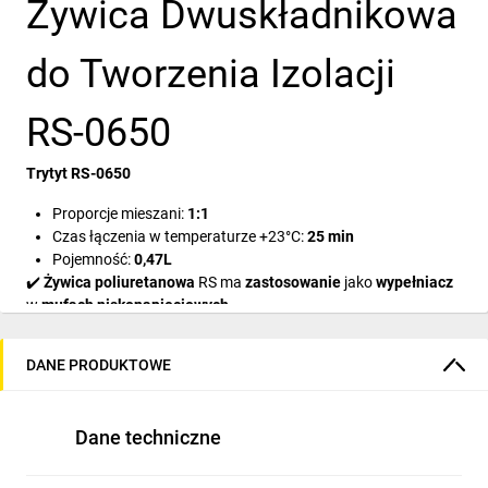
Żywica Dwuskładnikowa
do Tworzenia Izolacji
RS-0650
Trytyt RS-0650
Proporcje mieszani:
1:1
Czas łączenia w temperaturze +23°C:
25 min
Pojemność:
0,47L
✔️
Żywica poliuretanowa
RS ma
zastosowanie
jako
wypełniacz
w
mufach niskonapięciowych.
✔️
Składa
się z
dwóch płynnych komponentów
, które po
DANE PRODUKTOWE
zmieszaniu
, w wyniku zestalania
tworzą jednolity blok
koloru
zielonego
.
✔️ Jej
doskonałe własności izolacyjne gwarantują
uzyskanie w
Dane techniczne
pełni
wodoszczelnego uszczelnienia
.