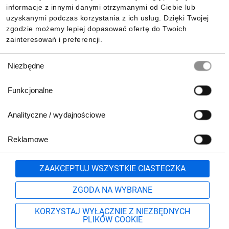
Pobierz naszą aplikację mobilną:
informacje z innymi danymi otrzymanymi od Ciebie lub
uzyskanymi podczas korzystania z ich usług. Dzięki Twojej
zgodzie możemy lepiej dopasować ofertę do Twoich
zainteresowań i preferencji.
Wybór
Niezbędne
zgody
Funkcjonalne
Analityczne / wydajnościowe
Reklamowe
Biuro Obsługi Klienta:
lub
801 500 700
71 37 61 600
Zgłoś
ZAAKCEPTUJ WSZYSTKIE CIASTECZKA
pn.-pt. 8:00-16:00
Formularz kontaktowy
ZGODA NA WYBRANE
KORZYSTAJ WYŁĄCZNIE Z NIEZBĘDNYCH
PLIKÓW COOKIE