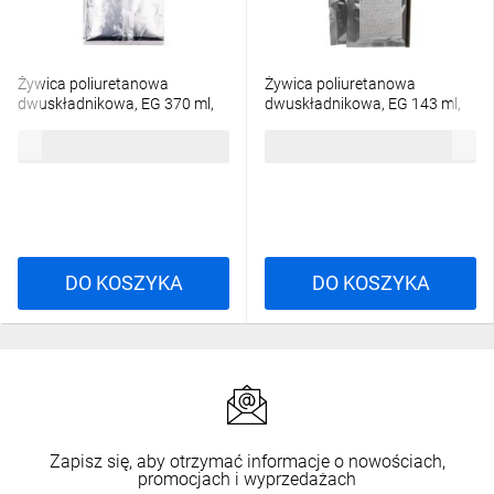
Żywica poliuretanowa
Żywica poliuretanowa
dwuskładnikowa, EG 370 ml,
dwuskładnikowa, EG 143 ml,
124962
124909
82,85 zł
brutto
50,32 zł
brutto
DO KOSZYKA
DO KOSZYKA
Zapisz się, aby otrzymać informacje o nowościach,
promocjach i wyprzedażach