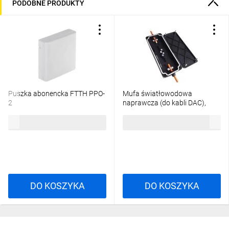
PODOBNE PRODUKTY
Puszka abonencka FTTH PPO-
Mufa światłowodowa
2
naprawcza (do kabli DAC),
pozioma 4 spawy (1x4)
3,14 zł
brutto
32,61 zł
brutto
przelotowa IP65 TELCOLINE
DO KOSZYKA
DO KOSZYKA