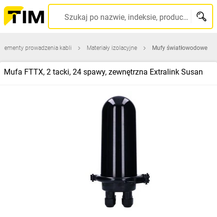
Szukaj po nazwie, indeksie, producencie, kodzie kreskowym...
Elementy prowadzenia kabli
Materiały izolacyjne
Mufy światłowodowe
Mufa FTTX, 2 tacki, 24 spawy, zewnętrzna Extralink Susan