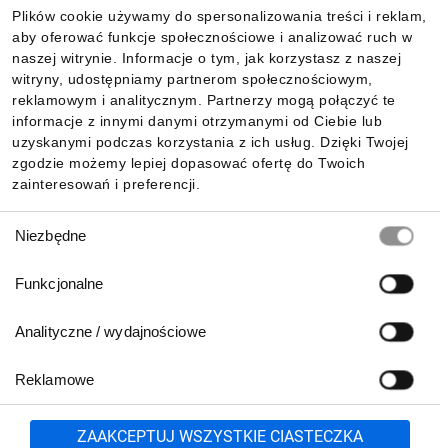
Plików cookie używamy do spersonalizowania treści i reklam,
aby oferować funkcje społecznościowe i analizować ruch w
Informacje
naszej witrynie. Informacje o tym, jak korzystasz z naszej
witryny, udostępniamy partnerom społecznościowym,
reklamowym i analitycznym. Partnerzy mogą połączyć te
Pobierz naszą aplikację mobilną:
informacje z innymi danymi otrzymanymi od Ciebie lub
uzyskanymi podczas korzystania z ich usług. Dzięki Twojej
zgodzie możemy lepiej dopasować ofertę do Twoich
zainteresowań i preferencji.
Wybór
Niezbędne
zgody
Funkcjonalne
Analityczne / wydajnościowe
Reklamowe
Biuro Obsługi Klienta:
lub
801 500 700
71 37 61 600
Zgłoś
ZAAKCEPTUJ WSZYSTKIE CIASTECZKA