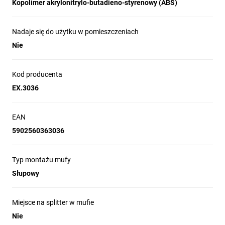
Kopolimer akrylonitrylo-butadieno-styrenowy (ABS)
W skład zestawu tacki światłowodowe
wchodzi możliwość ułożenia 24 osłonek
spawów. Uchwyty mocujące zapewniają
Nadaje się do użytku w pomieszczeniach
pewne trzymanie kabla, jednocześnie
Nie
przeciwdziałając jego wysuwaniu się.
Kod producenta
EX.3036
EAN
Mufa jest zaprojektowana do instalacji
5902560363036
zarówno na słupach, jak i w zasobnikach
kabli. Dzięki czterem portom możliwe jest
wprowadzenie magistralnych kabli
Typ montażu mufy
światłowodowych, zapewniając
Słupowy
jednocześnie odpowiednią szczelność.
Miejsce na splitter w mufie
Nie