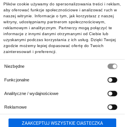
Plików cookie używamy do spersonalizowania treści i reklam,
aby oferować funkcje społecznościowe i analizować ruch w
Informacje
naszej witrynie. Informacje o tym, jak korzystasz z naszej
witryny, udostępniamy partnerom społecznościowym,
reklamowym i analitycznym. Partnerzy mogą połączyć te
Pobierz naszą aplikację mobilną:
informacje z innymi danymi otrzymanymi od Ciebie lub
uzyskanymi podczas korzystania z ich usług. Dzięki Twojej
zgodzie możemy lepiej dopasować ofertę do Twoich
zainteresowań i preferencji.
Wybór
Niezbędne
zgody
Funkcjonalne
Analityczne / wydajnościowe
Reklamowe
Biuro Obsługi Klienta:
lub
801 500 700
71 37 61 600
Zgłoś
ZAAKCEPTUJ WSZYSTKIE CIASTECZKA
pn.-pt. 8:00-16:00