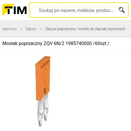
Szukaj po nazwie, indeksie, producencie, kodzie kreskowym...
łączeniowy
Złączki
Złącza poprzeczne / mostki do złączek szynowych
Mostek poprzeczny ZQV 6N/2 1985740000 /60szt./