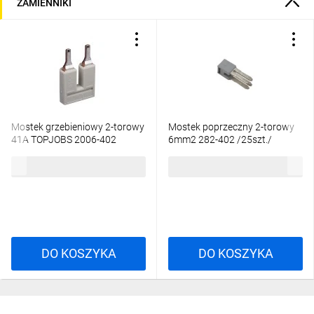
ZAMIENNIKI
Mostek grzebieniowy 2-torowy
Mostek poprzeczny 2-torowy
41A TOPJOBS 2006-402
6mm2 282-402 /25szt./
/25szt./
61,50 zł
brutto
73,19 zł
brutto
DO KOSZYKA
DO KOSZYKA