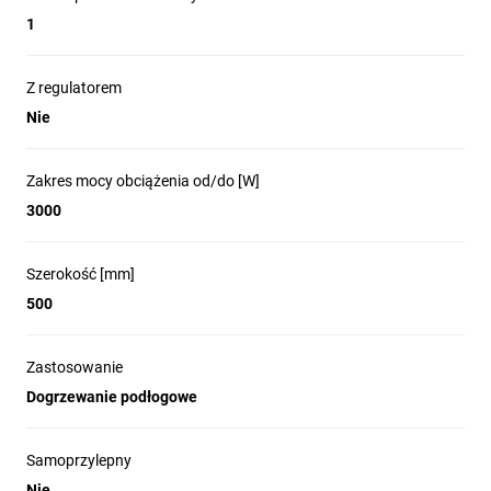
Dane
t
echniczne
:
1
Typ
kabla:......................................................................................dw
Z regulatorem
ekranowany
Nie
Napięcie
znamionowe.....................................................................~230V,
Zakres mocy obciążenia od/do [W]
50Hz
3000
Moc znamionowa przy napięciu
230V...............................................30 W/m
Szerokość [mm]
Maksymalna temperatura
500
ekspozycji................................................+150⁰С
Krótkoterminowa temperatura maksymalna
Zastosowanie
ekspozycja
Dogrzewanie podłogowe
....................................................................................+250⁰С
przez 30 minut
Samoprzylepny
Ochrona
Nie