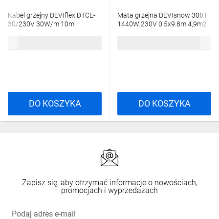
Kabel grzejny DEVIflex DTCE-
Mata grzejna DEVIsnow 300T
30/230V 30W/m 10m
1440W 230V 0.5x9.8m 4,9m2
89846000
83902033
547,21 zł
brutto
1664,93 zł
brutto
DO KOSZYKA
DO KOSZYKA
Zapisz się, aby otrzymać informacje o nowościach,
promocjach i wyprzedażach
Podaj adres e-mail