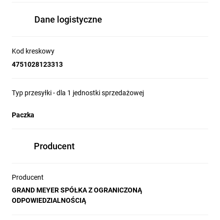
Kolor przewodów do podłączenia
......................................................brązowy– faza(L),
Dane logistyczne
niebieski – zero (N),
żółto-zielony
«uziemienie» (PE)
Kod kreskowy
–
4751028123313
Typ przesyłki - dla 1 jednostki sprzedażowej
Paczka
Producent
Producent
GRAND MEYER SPÓŁKA Z OGRANICZONĄ
ODPOWIEDZIALNOŚCIĄ