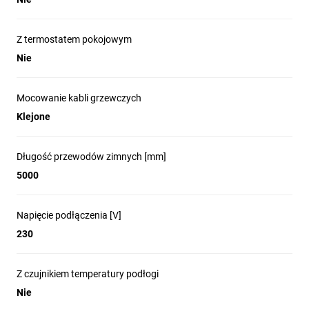
UV....................................................................................Tak
Klasa wytrzymałości mechanicznej zgodnie z IEC-
Z termostatem pokojowym
60800.....................
М2
Nie
Stopień
ochrony...............................................................................IPx7
Mocowanie kabli grzewczych
Możliwość montażu w
Klejone
piasku............................................................Tak
Możliwość montażu w
Długość przewodów zimnych [mm]
betonie...........................................................Tak
5000
Możliwość montażu w
asfalcie...........................................................Tak
Napięcie podłączenia [V]
230
Zewnętrzna średnica
kabla................................................................6,5 mm
Z czujnikiem temperatury podłogi
Długość przewodu
zasilającego..........................................................5 m
Nie