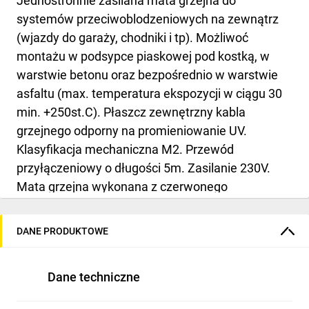
Jednostronnie zasilana mata grzejna do
systemów przeciwoblodzeniowych na zewnątrz
(wjazdy do garaży, chodniki i tp). Możliwoć
montażu w podsypce piaskowej pod kostką, w
warstwie betonu oraz bezpośrednio w warstwie
asfaltu (max. temperatura ekspozycji w ciągu 30
min. +250st.C). Płaszcz zewnętrzny kabla
grzejnego odporny na promieniowanie UV.
Klasyfikacja mechaniczna M2. Przewód
przyłączeniowy o długości 5m. Zasilanie 230V.
Mata grzejna wykonana z czerwonego
dwużyłowego przewodu grzejnego odpornego na
UV o mocy znamionowej 30W/m i grubości 6,5
DANE PRODUKTOWE
mm zamocowanego za pomocą taśmy
samoprzylepnej ze skokiem 10cm. Szerokość
Dane techniczne
maty 50cm, długość od 6m do 20m, w zależności
od powierzchni. Mata wyposażona jest w czarny