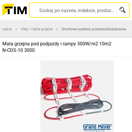
Szukaj po nazwie, indeksie, producencie, kodzie kreskowym...
zewanie
Maty i Kable grzejne
Gruntowe systemy przeciwoblodzeniowe
Mata grzejna pod podjazdy i rampy 300W/m2 10m2
N‑CDS‑10 3000