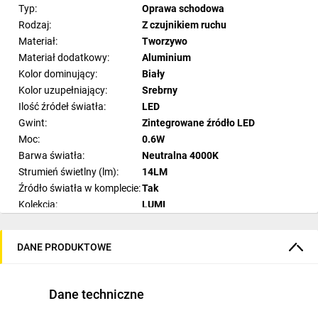
Typ:
Oprawa schodowa
Rodzaj:
Z czujnikiem ruchu
Materiał:
Tworzywo
Materiał dodatkowy:
Aluminium
Kolor dominujący:
Biały
Kolor uzupełniający:
Srebrny
Ilość źródeł światła:
LED
Gwint:
Zintegrowane źródło LED
Moc:
0.6W
Barwa światła:
Neutralna 4000K
Strumień świetlny (lm):
14LM
Źródło światła w komplecie:
Tak
Kolekcja:
LUMI
Szerokość (cm):
7,5
Wysokość (cm):
7,5
DANE PRODUKTOWE
Głębokość (cm):
2,3
Napięcie:
12V
IP:
IP20
Dane techniczne
Czujnik ruchu:
Tak