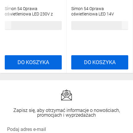
Simon 54 Oprawa
Simon 54 Oprawa
oświetleniowa LED 230V z
oświetleniowa LED 14V
czujnikiem ruchu biały
(0,42W) biały DOS14.01/11
244,61 zł
brutto
61,24 zł
brutto
DOSC.01/11
DO KOSZYKA
DO KOSZYKA
Zapisz się, aby otrzymać informacje o nowościach,
promocjach i wyprzedażach
Podaj adres e-mail