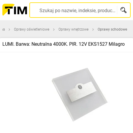
Szukaj po nazwie, indeksie, producencie, kodzie kreskowym...
wna
Oprawy oświetleniowe
Oprawy wnętrzowe
Oprawy schodowe
LUMI. Barwa: Neutralna 4000K. PIR. 12V EKS1527 Milagro