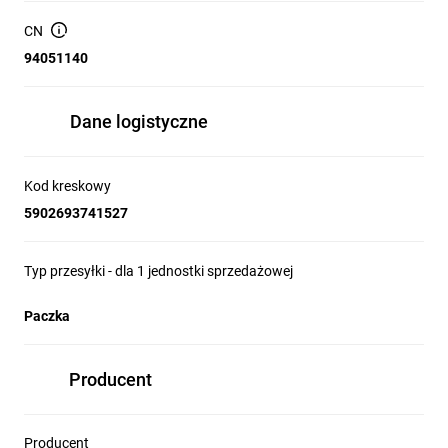
Wymiary opakowania (cm):
11 x 3 x 16.5
CN
94051140
Dane logistyczne
Kod kreskowy
5902693741527
Typ przesyłki - dla 1 jednostki sprzedażowej
Paczka
Producent
Producent