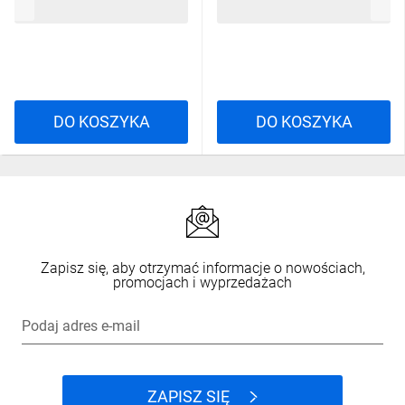
2,19 zł
brutto
32,07 zł
brutto
tworzywo sztuczne, Miedz
Znakowania
CE, WEEE
DO KOSZYKA
DO KOSZYKA
Długość
3150 mm
Waga
62 g
Żywotność nominalna
Zapisz się, aby otrzymać informacje o nowościach,
promocjach i wyprzedażach
10000 godz.
Podaj adres e-mail
Żywotność znamionowa
10000 godz.
ZAPISZ SIĘ