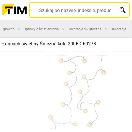
Szukaj po nazwie, indeksie, producencie, kodzie kreskowym...
na główna
Oprawy oświetleniowe
Dekoracje świąteczne
Dekoracje
Łańcuch świetlny Śnieżna kula 20LED 60273