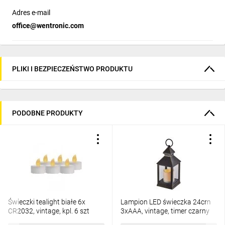
bez możliwości ściemniania
Adres e-mail
Napięcie robocze
office@wentronic.com
3 V (DC)
Ogólny
PLIKI I BEZPIECZEŃSTWO PRODUKTU
Typ opakowania
Retail Box
PODOBNE PRODUKTY
Zużycie Jednostka
1 szt. w kartonie
Stopień ochrony
IP20
Kolor
Świeczki tealight białe 6x
Lampion LED świeczka 24cm
biały, Przezroczysty
CR2032, vintage, kpl. 6 szt
3xAAA, vintage, timer czarny
DCCV11
DCLV02
Materiał