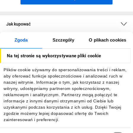
Jak kupować
Zgoda
Szczegóły
O plikach cookies
O firmie
Na tej stronie są wykorzystywane pliki cookie
Dla kupujących
Plików cookie używamy do spersonalizowania treści i reklam,
aby oferować funkcje społecznościowe i analizować ruch w
Informacje
naszej witrynie. Informacje o tym, jak korzystasz z naszej
witryny, udostępniamy partnerom społecznościowym,
reklamowym i analitycznym. Partnerzy mogą połączyć te
Pobierz naszą aplikację mobilną:
informacje z innymi danymi otrzymanymi od Ciebie lub
uzyskanymi podczas korzystania z ich usług. Dzięki Twojej
zgodzie możemy lepiej dopasować ofertę do Twoich
zainteresowań i preferencji.
Wybór