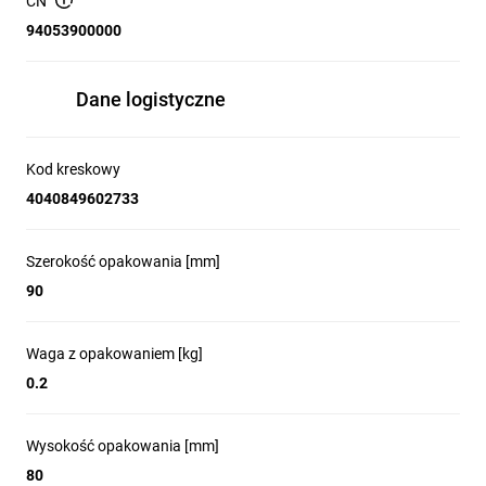
CN
Technologia
94053900000
Bateria alkaliczno-manganowa (alkaliczna)
Napięcie
Dane logistyczne
1.5 V
Kod kreskowy
Ilość komórek
4040849602733
2 sztuk
Wydajność
Szerokość opakowania [mm]
90
Źródło światła
Dioda świecąca (LED)
Waga z opakowaniem [kg]
Typ źródła światła
0.2
LED
Wysokość opakowania [mm]
Pobór mocy
80