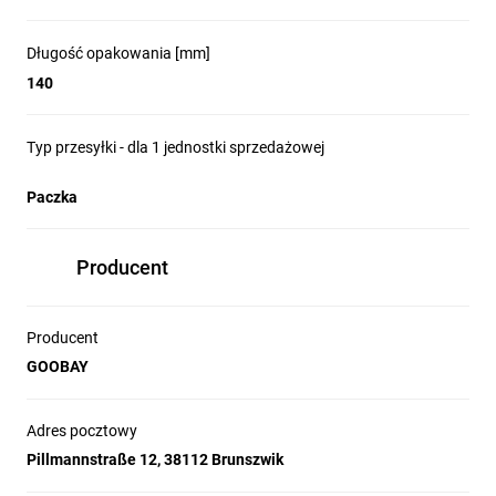
0.04 W
Nominalny strumień świetlny
Długość opakowania [mm]
140
5 lm
Znamionowy strumień świetlny
Typ przesyłki - dla 1 jednostki sprzedażowej
5 lm
Paczka
Kolor świecenia
ciepła biel
Producent
Temperatura barwowa
3000 K
Producent
GOOBAY
Liczba diod LED
20
Adres pocztowy
Ściemnianie
Pillmannstraße 12, 38112 Brunszwik