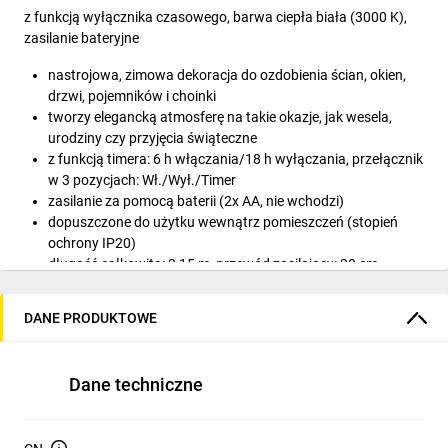
z funkcją wyłącznika czasowego, barwa ciepła biała (3000 K),
zasilanie bateryjne
nastrojowa, zimowa dekoracja do ozdobienia ścian, okien,
drzwi, pojemników i choinki
tworzy elegancką atmosferę na takie okazje, jak wesela,
urodziny czy przyjęcia świąteczne
z funkcją timera: 6 h włączania/18 h wyłączania, przełącznik
w 3 pozycjach: Wł./Wył./Timer
zasilanie za pomocą baterii (2x AA, nie wchodzi)
dopuszczone do użytku wewnątrz pomieszczeń (stopień
ochrony IP20)
długość całkowita: 3,15 m, przewód zasilający: 30 cm,
odległość między diodami LED: 15 cm, przewód
przezroczysty
DANE PRODUKTOWE
kule śnieżne z miękkiego tworzywa sztucznego,
przezroczyste, Ø 3 cm
Dane techniczne
Specyfikacje techniczne
Bateria