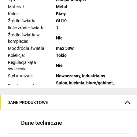
Materiał:
Metal
Kolor:
Biały
Źródło światła:
GU10
Ilość źródeł światła:
1
Źródło światła w
Nie
komplecie:
Moc źródła światła:
max 50W
Kolekcja:
Tokio
Regulacja kąta
Nie
świecenia:
Styl aranżacji:
Nowoczesny, industrialny
Salon, kuchnia, biuro/gabinet,
Pomieszczenie:
jadalnia
Napięcie sieciowe:
230V
DANE PRODUKTOWE
Stopień ochrony:
IP20
Wysokość produktu
175
(cm):
Dane techniczne
Szerokość produktu
7
(cm):