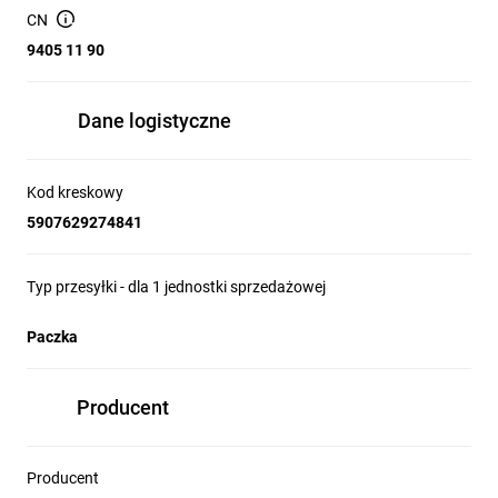
Głębokość produktu
7
CN
(cm):
9405 11 90
Regulacja wysokości:
Tak
Sposób montażu:
Natynkowy
Gwarancja:
24 miesiące
Dane logistyczne
Instrukcja obsługi, kołki rozporowe,
Zawartość opakowania:
lampa
Wymiary opakowania:
33 x 8 x 8
Kod kreskowy
5907629274841
Typ przesyłki - dla 1 jednostki sprzedażowej
Paczka
Producent
Producent