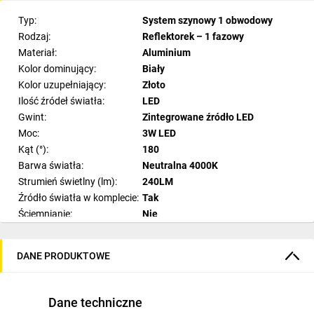
Typ:
System szynowy 1 obwodowy
Rodzaj:
Reflektorek – 1 fazowy
Materiał:
Aluminium
Kolor dominujący:
Biały
Kolor uzupełniający:
Złoto
Ilość źródeł światła:
LED
Gwint:
Zintegrowane źródło LED
Moc:
3W LED
Kąt (°):
180
Barwa światła:
Neutralna 4000K
Strumień świetlny (lm):
240LM
Źródło światła w komplecie:
Tak
Ściemnianie:
Nie
Kolekcja:
PENDANT
Szerokość (cm):
4
DANE PRODUKTOWE
Wysokość regulowana (cm):
70-100
Głębokość (cm):
4
Wysokość klosza (cm):
30
Dane techniczne
Szerokość klosza (cm):
4