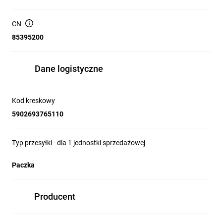
Napięcie:
~230V/ 50z
IP:
IP20
CN
Czujnik ruchu:
Nie
85395200
Wymiary opakowania (cm):
10 x 10 x 53
Dane logistyczne
Kod kreskowy
5902693765110
Typ przesyłki - dla 1 jednostki sprzedażowej
Paczka
Producent