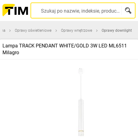
Szukaj po nazwie, indeksie, producencie, kodzie kreskowym...
wna
Oprawy oświetleniowe
Oprawy wnętrzowe
Oprawy downlight
Lampa TRACK PENDANT WHITE/GOLD 3W LED ML6511
Milagro