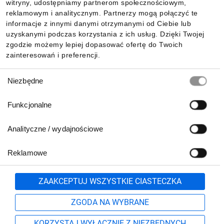
witryny, udostępniamy partnerom społecznościowym,
reklamowym i analitycznym. Partnerzy mogą połączyć te
Pobierz naszą aplikację mobilną:
informacje z innymi danymi otrzymanymi od Ciebie lub
uzyskanymi podczas korzystania z ich usług. Dzięki Twojej
zgodzie możemy lepiej dopasować ofertę do Twoich
zainteresowań i preferencji.
Wybór
Niezbędne
zgody
Funkcjonalne
Analityczne / wydajnościowe
Reklamowe
Biuro Obsługi Klienta:
lub
801 500 700
71 37 61 600
Zgłoś
ZAAKCEPTUJ WSZYSTKIE CIASTECZKA
pn.-pt. 8:00-16:00
Formularz kontaktowy
ZGODA NA WYBRANE
KORZYSTAJ WYŁĄCZNIE Z NIEZBĘDNYCH