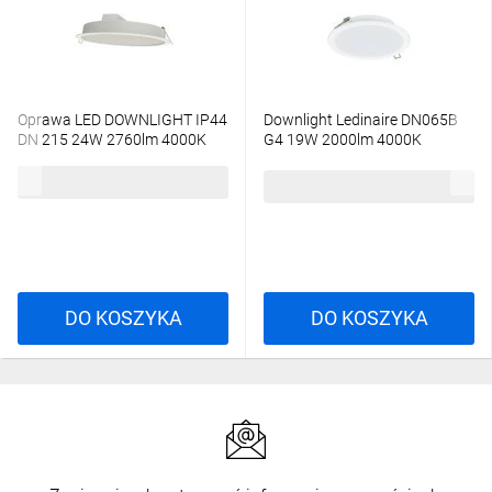
Oprawa LED DOWNLIGHT IP44
Downlight Ledinaire DN065B
DN 215 24W 2760lm 4000K
G4 19W 2000lm 4000K
840 biały 3 LATA GWARANCJI
LED20/840 19W 220-240V
59,10 zł
brutto
4099854561429
D200 RD 5 lat gwar
54,69 zł
brutto
DO KOSZYKA
DO KOSZYKA