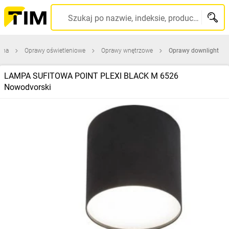
Szukaj po nazwie, indeksie, producencie, kodzie kreskowym...
wna
Oprawy oświetleniowe
Oprawy wnętrzowe
Oprawy downlight
LAMPA SUFITOWA POINT PLEXI BLACK M 6526
Nowodvorski