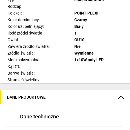
Rodzaj:
Kolekcja:
POINT PLEXI
Kolor dominujący:
Czarny
Kolor uzupełniający:
Biały
Ilość źródeł światła:
1
Gwint:
GU10
Zawiera źródło światła:
Nie
Źródła światła:
Wymienne
Moc maksymalna:
1x10W only LED
Kąt (°):
Barwa światła:
Strumień świetlny:
Ilość sekcji świetlnych:
Materiał:
Stal
DANE PRODUKTOWE
Tworzywo sztuczne
Materiał dodatkowy:
PMMA
Styl:
Nowoczesny
Dane techniczne
Pomieszczenie:
Salon
Szerokość:
12.7 cm