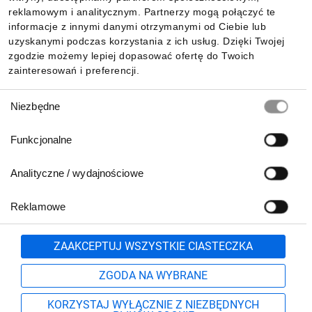
reklamowym i analitycznym. Partnerzy mogą połączyć te
Pobierz naszą aplikację mobilną:
informacje z innymi danymi otrzymanymi od Ciebie lub
uzyskanymi podczas korzystania z ich usług. Dzięki Twojej
zgodzie możemy lepiej dopasować ofertę do Twoich
zainteresowań i preferencji.
Wybór
Niezbędne
zgody
Funkcjonalne
Analityczne / wydajnościowe
Reklamowe
Biuro Obsługi Klienta:
lub
801 500 700
71 37 61 600
Zgłoś
ZAAKCEPTUJ WSZYSTKIE CIASTECZKA
pn.-pt. 8:00-16:00
Formularz kontaktowy
ZGODA NA WYBRANE
KORZYSTAJ WYŁĄCZNIE Z NIEZBĘDNYCH