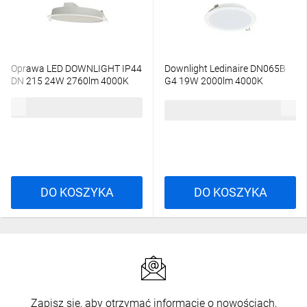
Oprawa LED DOWNLIGHT IP44
Downlight Ledinaire DN065B
DN 215 24W 2760lm 4000K
G4 19W 2000lm 4000K
840 biały 3 LATA GWARANCJI
LED20/840 19W 220-240V
59,10 zł
brutto
4099854561429
D200 RD 5 lat gwar
54,69 zł
brutto
DO KOSZYKA
DO KOSZYKA
Zapisz się, aby otrzymać informacje o nowościach,