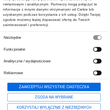
reklamowym i analitycznym. Partnerzy mogą połączyć te
Pobierz naszą aplikację mobilną:
informacje z innymi danymi otrzymanymi od Ciebie lub
uzyskanymi podczas korzystania z ich usług. Dzięki Twojej
zgodzie możemy lepiej dopasować ofertę do Twoich
zainteresowań i preferencji.
Wybór
Niezbędne
zgody
Funkcjonalne
Analityczne / wydajnościowe
Reklamowe
Biuro Obsługi Klienta:
lub
801 500 700
71 37 61 600
Zgłoś
ZAAKCEPTUJ WSZYSTKIE CIASTECZKA
pn.-pt. 8:00-16:00
Formularz kontaktowy
ZGODA NA WYBRANE
KORZYSTAJ WYŁĄCZNIE Z NIEZBĘDNYCH