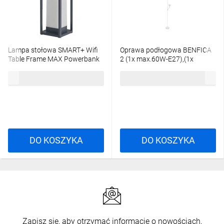
Lampa stołowa SMART+ Wifi
Oprawa podłogowa BENFICA
Table Frame MAX Powerbank
2 (1x max.60W-E27),(1x
max.40W-E14) AC220-240V
492,00 zł
brutto
108,90 zł
brutto
biały LP-BENFICA2-00
DO KOSZYKA
DO KOSZYKA
Zapisz się, aby otrzymać informacje o nowościach,