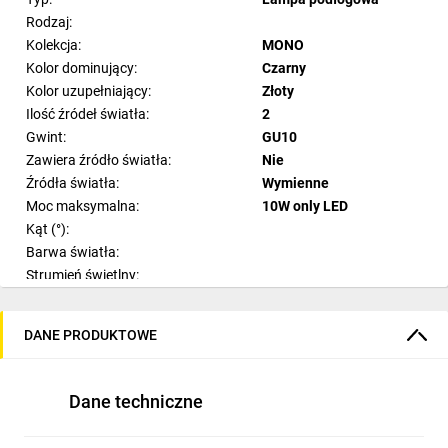
Rodzaj:
Kolekcja:
MONO
Kolor dominujący:
Czarny
Kolor uzupełniający:
Złoty
Ilość źródeł światła:
2
Gwint:
GU10
Zawiera źródło światła:
Nie
Źródła światła:
Wymienne
Moc maksymalna:
10W only LED
Kąt (°):
Barwa światła:
Strumień świetlny:
Ilość sekcji świetlnych:
Materiał:
Stal
DANE PRODUKTOWE
Materiał dodatkowy:
Tworzywo sztuczne ABS
Styl:
Nowoczesny
Pomieszczenie:
Salon
Dane techniczne
Szerokość:
29-69 cm
Wysokość:
212-216 cm