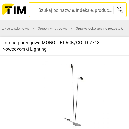
Szukaj po nazwie, indeksie, producencie, kodzie kreskowym...
awy oświetleniowe
Oprawy wnętrzowe
Oprawy dekoracyjne pozostałe
Lampa podłogowa MONO II BLACK/GOLD 7718
Nowodvorski Lighting