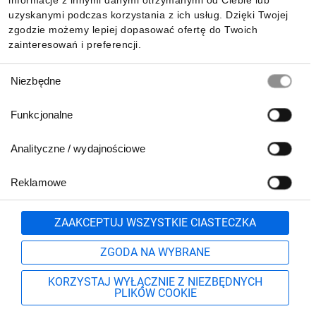
informacje z innymi danymi otrzymanymi od Ciebie lub
uzyskanymi podczas korzystania z ich usług. Dzięki Twojej
zgodzie możemy lepiej dopasować ofertę do Twoich
zainteresowań i preferencji.
Wybór
Niezbędne
zgody
Funkcjonalne
Analityczne / wydajnościowe
Reklamowe
Biuro Obsługi Klienta:
lub
801 500 700
71 37 61 600
Zgłoś
ZAAKCEPTUJ WSZYSTKIE CIASTECZKA
pn.-pt. 8:00-16:00
Formularz kontaktowy
ZGODA NA WYBRANE
KORZYSTAJ WYŁĄCZNIE Z NIEZBĘDNYCH
PLIKÓW COOKIE
Szukaj
Moje konto
Start
Więcej