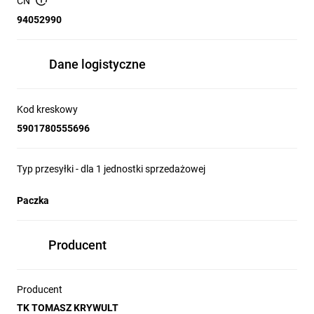
CN
52 x 39 x 65
x W) cm:
94052990
Dane logistyczne
Kod kreskowy
5901780555696
Typ przesyłki - dla 1 jednostki sprzedażowej
Paczka
Producent
Producent
TK TOMASZ KRYWULT