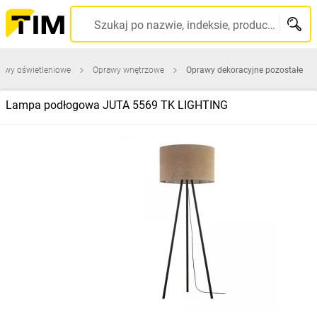
Szukaj po nazwie, indeksie, producencie, kodzie kreskowym...
awy oświetleniowe
Oprawy wnętrzowe
Oprawy dekoracyjne pozostałe
Lampa podłogowa JUTA 5569 TK LIGHTING