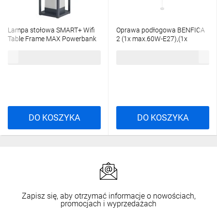
Lampa stołowa SMART+ Wifi
Oprawa podłogowa BENFICA
Table Frame MAX Powerbank
2 (1x max.60W-E27),(1x
max.40W-E14) AC220-240V
492,00 zł
brutto
108,90 zł
brutto
biały LP-BENFICA2-00
DO KOSZYKA
DO KOSZYKA
Zapisz się, aby otrzymać informacje o nowościach,
promocjach i wyprzedażach