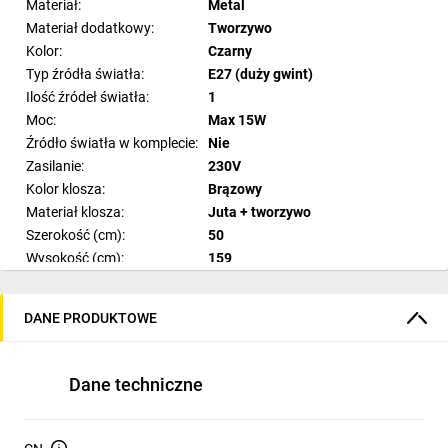
Materiał:
Metal
Materiał dodatkowy:
Tworzywo
Kolor:
Czarny
Typ źródła światła:
E27 (duży gwint)
Ilość źródeł światła:
1
Moc:
Max 15W
Źródło światła w komplecie:
Nie
Zasilanie:
230V
Kolor klosza:
Brązowy
Materiał klosza:
Juta + tworzywo
Szerokość (cm):
50
Wysokość (cm):
159
Długość (cm):
50
Kolekcja:
JUTA
DANE PRODUKTOWE
Boho / Boho chic / Rustykalny /
Styl lampy:
Scandic-eco
IP:
IP20
Dane techniczne
Uziemienie:
2
Gwarancja producenta:
5 lat
Wymiary opakowania (D x Sz