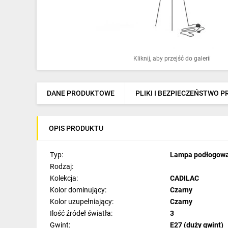
Ochrona odgromowa
Pompy ciepła
Osprzęt łączeniowy
Kliknij, aby przejść do galerii
Ogrzewanie
Elektronarzędzia i mierniki
DANE PRODUKTOWE
PLIKI I BEZPIECZEŃSTWO 
Domofony i dzwonki
OPIS PRODUKTU
Alarmy, monitoring, komunikacja
Napędy elektryczne
Typ:
Lampa podłogow
Rodzaj:
Pneumatyka
Kolekcja:
CADILAC
Kolor dominujący:
Czarny
Dom i ogród
Kolor uzupełniający:
Czarny
Ilość źródeł światła:
3
Klimatyzacja
Gwint:
E27 (duży gwint)