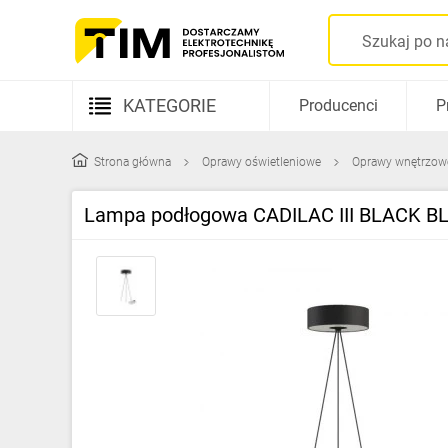
KATEGORIE
Producenci
P
Aparatura elektryczna
Strona główna
Oprawy oświetleniowe
Oprawy wnętrzow
Kable i przewody
Lampa podłogowa CADILAC III BLACK BL
Rozdzielnice i obudowy
Elementy prowadzenia kabli
Fotowoltaika
Gniazda i łączniki
Źródła światła
Oprawy oświetleniowe