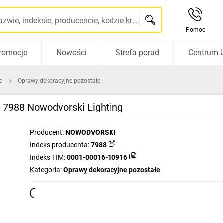
Szukaj po nazwie, indeksie, producencie, kodzie kreskowym...
Pomoc
romocje
Nowości
Strefa porad
Centrum 
e
Oprawy dekoracyjne pozostałe
 7988 Nowodvorski Lighting
Producent:
NOWODVORSKI
Indeks producenta:
7988
Indeks TIM:
0001-00016-10916
Kategoria:
Oprawy dekoracyjne pozostałe