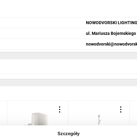
NOWODVORSKI LIGHTING
ul. Mariusza Bojemskiego
nowodvorski@nowodvorsk
jący
 cm
Szczegóły