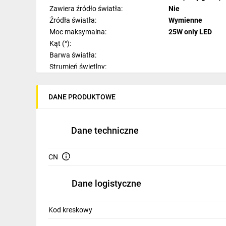
IT, GSM
Zawiera źródło światła:
Nie
Źródła światła:
Wymienne
Odzież ochronna i BHP
Moc maksymalna:
25W only LED
Kąt (°):
Inne
Barwa światła:
Strumień świetlny:
Budowa i Remont
Ilość sekcji świetlnych:
1
Elektronika
Materiał:
Tkanina
DANE PRODUKTOWE
Materiał dodatkowy:
Stal lakierowana
Smart home
Styl:
Nowoczesny
Pomieszczenie:
Salon
Elektromobilność
Dane techniczne
Szerokość:
53 cm
Wysokość:
154 cm
Telewizja naziemna i satelitarna
CN
Modyfikacja wysokości:
Wentylacja i rekuperacja
Długość:
Dane logistyczne
Odstawalność od ściany:
Wysokość podsufitki:
Szerokość podsufitki:
Kod kreskowy
Długość podstawy: