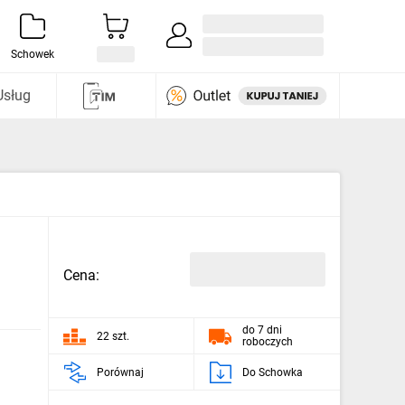
Zaloguj się / Załóż konto
i odkryj
Schowek
Usług
Cena:
do 7 dni
22 szt.
roboczych
Porównaj
Do Schowka