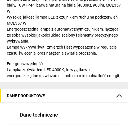
biały, 10W, IP44, barwa naturalna biała (4000K), 900lm, MCE357
W
Wysokiej jakości lampa LED z czujnikiem ruchu na podczerwień
MCE357 W
Energooszczędna lampa z automatycznym czujnikiem, łącząca
ze sobą wysokiej jakości układ scalony i elementy precyzyjnego
wykrywania.
Lampa wykrywa świt i zmierzch i jest wyposażona w regulację
czasu świecenia, oraz natężenia światła otoczenia.
Energooszczędność
Lampka ze światłem LED 4000K, to wyjątkowo
energooszczędne rozwiązanie – pobiera minimalna ilość energii,
a zastosowane diody LED zapewniają kilkuletnią pracę bez
potrzeby jej wymiany.
DANE PRODUKTOWE
Specyfikacja
- Napięcie znamionowe: 220-240 V/AC
- Częstotliwość znamionowa: 50/60 Hz
Dane techniczne
- Natężenie światła: <3-2000 LUX (regulacja)
- Opóźnienie czasowe: min. 10 sek. ± 3 sek. - maks. 5 min. ± 1