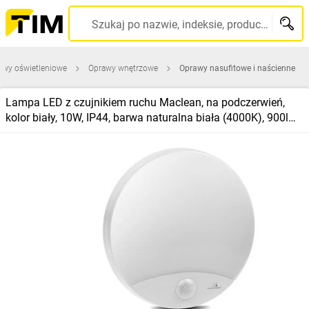
Szukaj po nazwie, indeksie, producencie, kodzie kreskowym...
awy oświetleniowe
Oprawy wnętrzowe
Oprawy nasufitowe i naścienne
Lampa LED z czujnikiem ruchu Maclean, na podczerwień,
kolor biały, 10W, IP44, barwa naturalna biała (4000K), 900lm,
MCE357 W