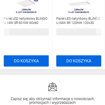
Panel LED natynkowy BLINGO
Panel LED natynkowy BLINGO
U 34W SR 60 NW 60x60
U 34W SR 120NW 120x30
4080lm 4000K IP20 Ikl. UGR19
4080lm 4000K IP20 Ikl. UGR19
124,25 zł
brutto
151,56 zł
brutto
5 lat Gwar. biały 39172
5 lat Gwar. biały 39173
DO KOSZYKA
DO KOSZYKA
Zapisz się, aby otrzymać informacje o nowościach,
promocjach i wyprzedażach