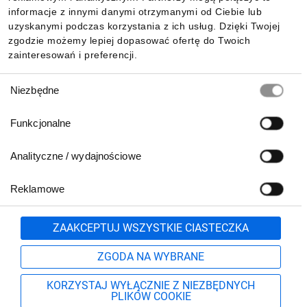
Pobierz naszą aplikację mobilną:
informacje z innymi danymi otrzymanymi od Ciebie lub
uzyskanymi podczas korzystania z ich usług. Dzięki Twojej
zgodzie możemy lepiej dopasować ofertę do Twoich
zainteresowań i preferencji.
Wybór
Niezbędne
zgody
Funkcjonalne
Analityczne / wydajnościowe
Reklamowe
Biuro Obsługi Klienta:
lub
801 500 700
71 37 61 600
Zgłoś
ZAAKCEPTUJ WSZYSTKIE CIASTECZKA
pn.-pt. 8:00-16:00
Formularz kontaktowy
ZGODA NA WYBRANE
KORZYSTAJ WYŁĄCZNIE Z NIEZBĘDNYCH
PLIKÓW COOKIE