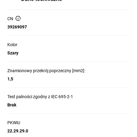
CN
39269097
Kolor
Szary
Znamionowy przekrój poprzeczny [mm2]
1,5
Test palności zgodny z IEC 695-2-1
Brak
PKWiU
22.29.29.0