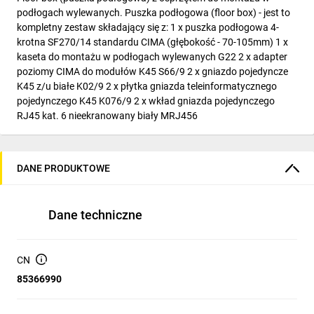
podłogach wylewanych. Puszka podłogowa (floor box) - jest to
kompletny zestaw składający się z: 1 x puszka podłogowa 4-
krotna SF270/14 standardu CIMA (głębokość - 70-105mm) 1 x
kaseta do montażu w podłogach wylewanych G22 2 x adapter
poziomy CIMA do modułów K45 S66/9 2 x gniazdo pojedyncze
K45 z/u białe K02/9 2 x płytka gniazda teleinformatycznego
pojedynczego K45 K076/9 2 x wkład gniazda pojedynczego
RJ45 kat. 6 nieekranowany biały MRJ456
DANE PRODUKTOWE
Dane techniczne
CN
85366990