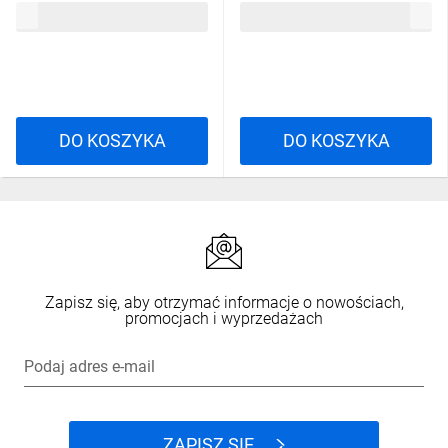
270,88 zł
brutto
245,78 zł
brutto
SF370/14
SF270/14
DO KOSZYKA
DO KOSZYKA
Zapisz się, aby otrzymać informacje o nowościach,
promocjach i wyprzedażach
Podaj adres e-mail
ZAPISZ SIĘ