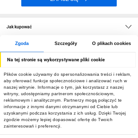
Jak kupować
Zgoda
Szczegóły
O plikach cookies
O firmie
Na tej stronie są wykorzystywane pliki cookie
Dla kupujących
Plików cookie używamy do spersonalizowania treści i reklam,
aby oferować funkcje społecznościowe i analizować ruch w
Informacje
naszej witrynie. Informacje o tym, jak korzystasz z naszej
witryny, udostępniamy partnerom społecznościowym,
reklamowym i analitycznym. Partnerzy mogą połączyć te
Pobierz naszą aplikację mobilną:
informacje z innymi danymi otrzymanymi od Ciebie lub
uzyskanymi podczas korzystania z ich usług. Dzięki Twojej
zgodzie możemy lepiej dopasować ofertę do Twoich
zainteresowań i preferencji.
Wybór