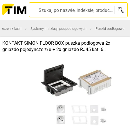
Szukaj po nazwie, indeksie, producencie, kodzie kreskowym...
adzenia kabli
Systemy instalacji podpodłogowych
Puszki podłogowe
KONTAKT SIMON FLOOR BOX puszka podłogowa 2x
gniazdo pojedyncze z/u + 2x gniazdo RJ45 kat. 6
nieekranowane + kaseta do wylewki