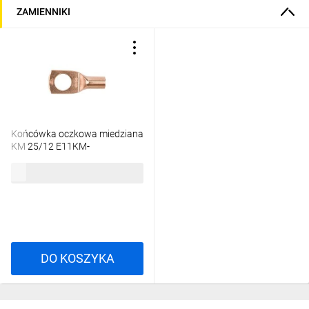
ZAMIENNIKI
Końcówka oczkowa miedziana
KM 25/12 E11KM-
01010103700
4,23 zł
brutto
DO KOSZYKA