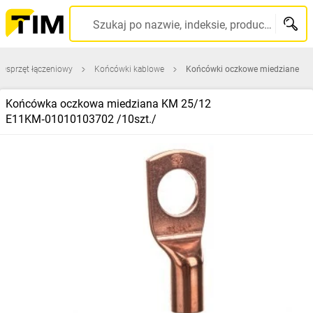
Szukaj po nazwie, indeksie, producencie, kodzie kreskowym...
Osprzęt łączeniowy
Końcówki kablowe
Końcówki oczkowe miedziane
Końcówka oczkowa miedziana KM 25/12
E11KM‑01010103702 /10szt./