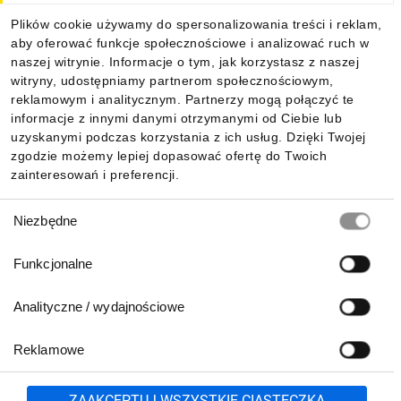
Plików cookie używamy do spersonalizowania treści i reklam,
aby oferować funkcje społecznościowe i analizować ruch w
Informacje
naszej witrynie. Informacje o tym, jak korzystasz z naszej
witryny, udostępniamy partnerom społecznościowym,
reklamowym i analitycznym. Partnerzy mogą połączyć te
Pobierz naszą aplikację mobilną:
informacje z innymi danymi otrzymanymi od Ciebie lub
uzyskanymi podczas korzystania z ich usług. Dzięki Twojej
zgodzie możemy lepiej dopasować ofertę do Twoich
zainteresowań i preferencji.
Wybór
Niezbędne
zgody
Funkcjonalne
Analityczne / wydajnościowe
Reklamowe
Biuro Obsługi Klienta:
lub
801 500 700
71 37 61 600
Zgłoś
ZAAKCEPTUJ WSZYSTKIE CIASTECZKA