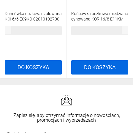
Końcówka oczkowa izolowana
Końcówka oczkowa miedziana
KOI 6/6 E09KO-02010102700
cynowana KOR 16/8 E11KM-
(100szt.)
01020103000
49,00 zł
brutto
2,12 zł
brutto
DO KOSZYKA
DO KOSZYKA
Zapisz się, aby otrzymać informacje o nowościach,
promocjach i wyprzedażach