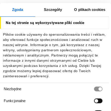
Zgoda
Szczegóły
O plikach cookies
O firmie
Na tej stronie są wykorzystywane pliki cookie
Dla kupujących
Plików cookie używamy do spersonalizowania treści i reklam,
aby oferować funkcje społecznościowe i analizować ruch w
Informacje
naszej witrynie. Informacje o tym, jak korzystasz z naszej
witryny, udostępniamy partnerom społecznościowym,
reklamowym i analitycznym. Partnerzy mogą połączyć te
Pobierz naszą aplikację mobilną:
informacje z innymi danymi otrzymanymi od Ciebie lub
uzyskanymi podczas korzystania z ich usług. Dzięki Twojej
zgodzie możemy lepiej dopasować ofertę do Twoich
zainteresowań i preferencji.
Wybór
Niezbędne
zgody
Funkcjonalne