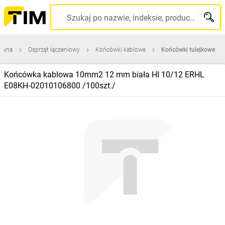
Szukaj po nazwie, indeksie, producencie, kodzie kreskowym...
łówna
Osprzęt łączeniowy
Końcówki kablowe
Końcówki tulejkowe
Końcówka kablowa 10mm2 12 mm biała HI 10/12 ERHL
E08KH‑02010106800 /100szt./